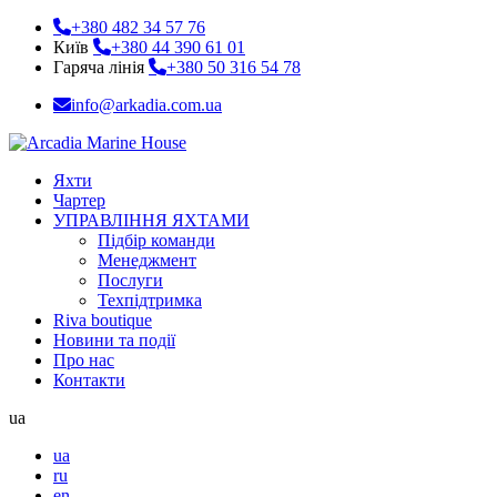
+380 482 34 57 76
Київ
+380 44 390 61 01
Гаряча лінія
+380 50 316 54 78
info@arkadia.com.ua
Яхти
Чартер
УПРАВЛІННЯ ЯХТАМИ
Підбір команди
Менеджмент
Послуги
Техпідтримка
Riva boutique
Новини та події
Про нас
Контакти
ua
ua
ru
en