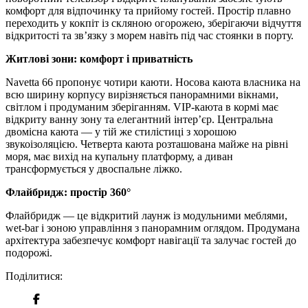
комфорт для відпочинку та прийому гостей. Простір плавно
переходить у кокпіт із скляною огорожею, зберігаючи відчуття
відкритості та зв’язку з морем навіть під час стоянки в порту.
Житлові зони: комфорт і приватність
Navetta 66 пропонує чотири каюти. Носова каюта власника на
всю ширину корпусу вирізняється панорамними вікнами,
світлом і продуманим зберіганням. VIP-каюта в кормі має
відкриту ванну зону та елегантний інтер’єр. Центральна
двомісна каюта — у тій же стилістиці з хорошою
звукоізоляцією. Четверта каюта розташована майже на рівні
моря, має вихід на купальну платформу, а диван
трансформується у двоспальне ліжко.
Флайбридж: простір 360°
Флайбридж — це відкритий лаунж із модульними меблями,
wet-bar і зоною управління з панорамним оглядом. Продумана
архітектура забезпечує комфорт навігації та залучає гостей до
подорожі.
Поділитися: