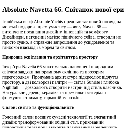
Absolute Navetta 66. Світанок нової ери
Італійська верф Absolute Yachts представляє новий погляд на
морські подорожі преміум-класу — яхту Navetta66 —
витончене поєднання дизайну, інновацій та комфорту.
Дизайнери, натхненні магією північного сяйва, створили не
просто судно, а справжнє запрошення до усвідомленої та
глибокої взаємодії з морем та світлом.
Природне освітлення та архітектура простору
Інтер’єри Navetta 66 максимально наповнені природним
світлом завдяки панорамному склінню та прозорим
перегородкам. Продумана архітектура підкреслює відчуття
простору, а дві кольорові палітри — світла Sunrise і глибока
Nightfall — дозволяють створити настрій під стиль власника.
Натуральне дерево, кераміка та преміальні матеріали
формують стриману, гармонійну розкіш.
Салон: світло та функціональність
Головний салон поєднує сучасні технології та елегантний
дизайн: трансформований обідній стіл, прихований
поворотний телевізор і відкрите планування забезпечують