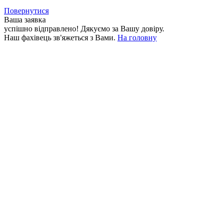
Повернутися
Ваша заявка
успішно відправлено!
Дякуємо за Вашу довіру.
Наш фахівець зв'яжеться з Вами.
На головну
+380 50 316 54 78
Зв'язок через @
+380 44 390 61 01
info@arkadia.com.ua
Лондон, Велика Британія
Бухарест, Румунія
UK 47a South Audley
33, Vasile Lascar str. Apt.7
Street
+40 747 886 707
+44 207 866 2257