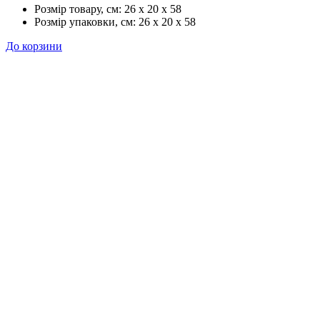
Розмір товару, см:
26 x 20 x 58
Розмір упаковки, см:
26 x 20 x 58
До корзини
+380 50 316 54 78
Зв'язок через @
+380 44 390 61 01
info@arkadia.com.ua
Лондон, Велика Британія
Бухарест, Румунія
UK 47a South Audley
33, Vasile Lascar str. Apt.7
Street
+40 747 886 707
+44 207 866 2257