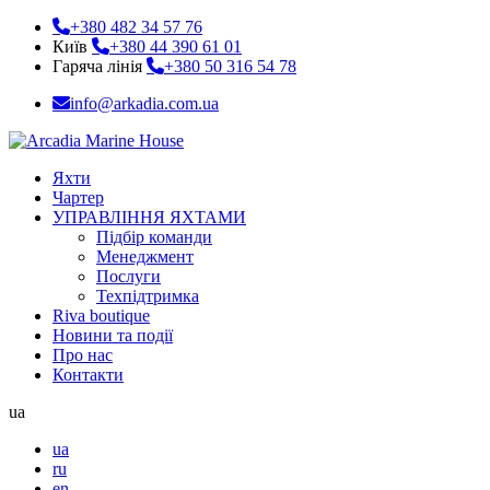
+380 482 34 57 76
Київ
+380 44 390 61 01
Гаряча лінія
+380 50 316 54 78
info@arkadia.com.ua
Яхти
Чартер
УПРАВЛІННЯ ЯХТАМИ
Підбір команди
Менеджмент
Послуги
Техпідтримка
Riva boutique
Новини та події
Про нас
Контакти
ua
ua
ru
en