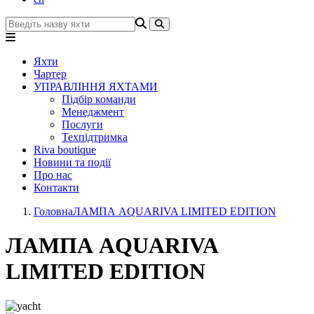
Яхти
Чартер
УПРАВЛІННЯ ЯХТАМИ
Підбір команди
Менеджмент
Послуги
Техпідтримка
Riva boutique
Новини та події
Про нас
Контакти
Головна
ЛАМПА AQUARIVA LIMITED EDITION
ЛАМПА AQUARIVA
LIMITED EDITION