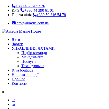
+380 482 34 57 76
Київ
+380 44 390 61 01
Гаряча лінія
+380 50 316 54 78
info@arkadia.com.ua
Яхти
Чартер
УПРАВЛІННЯ ЯХТАМИ
Підбір команди
Менеджмент
Послуги
Техпідтримка
Riva boutique
Новини та події
Про нас
Контакти
ua
ua
ru
en