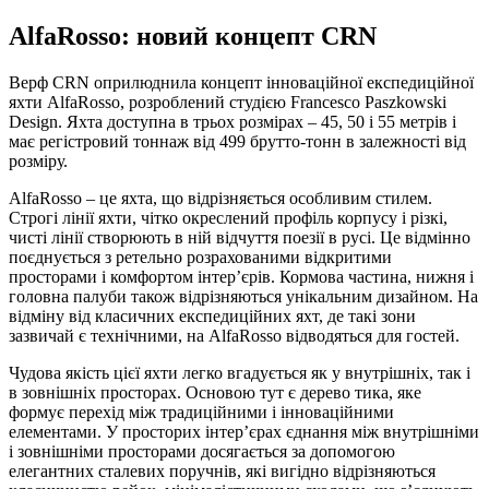
AlfaRosso: новий концепт CRN
Верф CRN оприлюднила концепт інноваційної експедиційної
яхти AlfaRosso, розроблений студією Francesco Paszkowski
Design. Яхта доступна в трьох розмірах – 45, 50 і 55 метрів і
має регістровий тоннаж від 499 брутто-тонн в залежності від
розміру.
AlfaRosso – це яхта, що відрізняється особливим стилем.
Строгі лінії яхти, чітко окреслений профіль корпусу і різкі,
чисті лінії створюють в ній відчуття поезії в русі. Це відмінно
поєднується з ретельно розрахованими відкритими
просторами і комфортом інтер’єрів. Кормова частина, нижня і
головна палуби також відрізняються унікальним дизайном. На
відміну від класичних експедиційних яхт, де такі зони
зазвичай є технічними, на AlfaRosso відводяться для гостей.
Чудова якість цієї яхти легко вгадується як у внутрішніх, так і
в зовнішніх просторах. Основою тут є дерево тика, яке
формує перехід між традиційними і інноваційними
елементами. У просторих інтер’єрах єднання між внутрішніми
і зовнішніми просторами досягається за допомогою
елегантних сталевих поручнів, які вигідно відрізняються