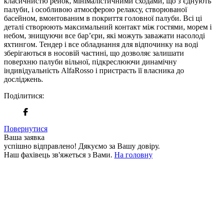
класичнистю рейок, мінімалістичними сходами, що з’єднують
палуби, і особливою атмосферою релаксу, створюваної
басейном, вмонтованим в покриття головної палуби. Всі ці
деталі створюють максимальний контакт між гостями, морем і
небом, знищуючи все бар’єри, які можуть заважати насолоді
яхтингом. Тендер і все обладнання для відпочинку на воді
зберігаються в носовій частині, що дозволяє залишати
поверхню палуби вільної, підкреслюючи динамічну
індивідуальність AlfaRosso і пристрасть її власника до
досліджень.
Поділитися:
Повернутися
Ваша заявка
успішно відправлено!
Дякуємо за Вашу довіру.
Наш фахівець зв'яжеться з Вами.
На головну
+380 50 316 54 78
Зв'язок через @