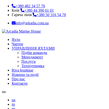
+380 482 34 57 76
Київ
+380 44 390 61 01
Гаряча лінія
+380 50 316 54 78
info@arkadia.com.ua
Яхти
Чартер
УПРАВЛІННЯ ЯХТАМИ
Підбір команди
Менеджмент
Послуги
Техпідтримка
Riva boutique
Новини та події
Про нас
Контакти
ua
ua
ru
en