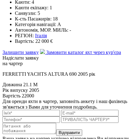
Каюти:
4
Каюти екіпажу:
1
Санвузли:
5
К-сть Пасажирів:
18
Категорія навігації:
A
Автономія, МОР. МИЛЬ:
-
РЕГІОН:
Італія
Вартість:
22 000 €
Залишити заявку
Замовити каталог яхт через кур'єра
Надіслати заявку
на чартер
FERRETTI YACHTS ALTURA 690 2005 рік
Довжина
21.1 M
Рік випуску
2005
Вартість
22000
Для оренди яхти в чартер, заповніть анкету і наш фахівець
зв'яжеться з Вами для уточнення подробиць.
Відправити
Ваша заявка на чартер успішно відправлена
Ви відправили