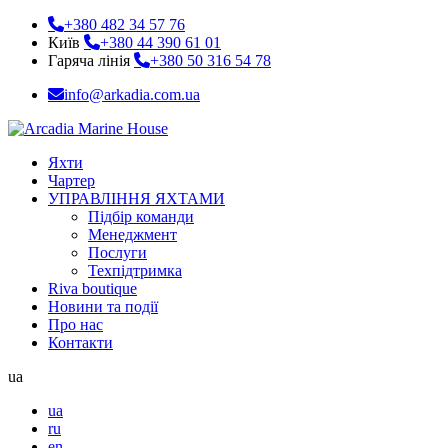
+380 482 34 57 76
Київ
+380 44 390 61 01
Гаряча лінія
+380 50 316 54 78
info@arkadia.com.ua
Яхти
Чартер
УПРАВЛІННЯ ЯХТАМИ
Підбір команди
Менеджмент
Послуги
Техпідтримка
Riva boutique
Новини та події
Про нас
Контакти
ua
ua
ru
en