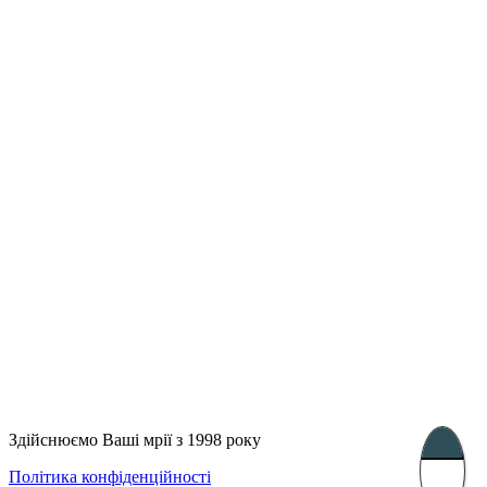
Лондон, Велика Британія
Бухарест, Румунія
UK 47a South Audley
33, Vasile Lascar str. Apt.7
Street
+40 747 886 707
+44 207 866 2257
Несебр, Болгарія
39 Edelvajs street
+359 89 550 28 00
Subscribe
Здійснюємо Ваші мрії з 1998 року
Політика конфіденційності