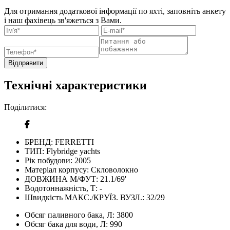
Для отримання додаткової інформації по яхті, заповніть анкету
і наш фахівець зв'яжеться з Вами.
Відправити
Технічні характеристики
Поділитися:
БРЕНД:
FERRETTI
ТИП:
Flybridge yachts
Рік побудови:
2005
Матеріал корпусу:
Скловолокно
ДОВЖИНА М/ФУТ:
21.1/69'
Водотоннажність, Т:
-
Швидкість МАКС./КРУЇЗ. ВУЗЛ.:
32/29
Обсяг паливного бака, Л:
3800
Обсяг бака для води, Л:
990