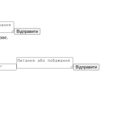
Відправити
рие.
Відправити
ухарест, Румунія
Несебр, Болгарія
33, Vasile Lascar str. Apt.7
39 Edelvajs street
+40 747 886 707
+359 89 550 28 00