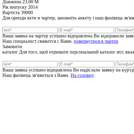
Довжина
23.00 M
Рік випуску
2014
Вартість
39000
Для оренди яхти в чартер, заповніть анкету і наш фахівець зв'
Ваша заявка на чартер успішно відправлена
Ви відправили заяв
Наш специалист свяжется с Вами.
повернутися в чартер
Замовити
каталог
Для того, щоб отримати персональний каталог яхт, вкажі
Ваша заявка успішно відправлена
Ви надіслали заявку на кур'єр
Наш фахівець зв'яжеться з Вами.
На головну
+380 50 316 54 78
Зв'язок через @
+380 44 390 61 01
info@arkadia.com.ua