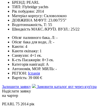
БРЕНД:
PEARL
ТИП:
Flybridge yachts
Рік побудови:
2014
Матеріал корпусу:
Скловолокно
ДОВЖИНА М/ФУТ:
23.00/75'5''
Водотоннажність, Т:
55
Швидкість МАКС./КРУЇЗ. ВУЗЛ.:
25/22
Обсяг паливного бака, Л:
-
Обсяг бака для води, Л:
-
Каюти:
4
Каюти екіпажу:
1
Санвузли:
4+1 ек.
К-сть Пасажирів:
8+3 ек.
Категорія навігації:
А
Автономія, МОР. МИЛЬ:
-
РЕГІОН:
Іспанія
Вартість:
39 000 €
Залишити заявку
Замовити каталог яхт через кур'єра
Надіслати заявку
на чартер
PEARL 75 2014 рік