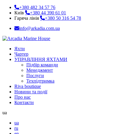
+380 482 34 57 76
Київ
+380 44 390 61 01
Гаряча лінія
+380 50 316 54 78
info@arkadia.com.ua
Яхти
Чартер
УПРАВЛІННЯ ЯХТАМИ
Підбір команди
Менеджмент
Послуги
Техпідтримка
Riva boutique
Новини та події
Про нас
Контакти
ua
ua
ru
en