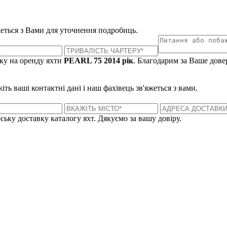
яжеться з Вами для уточнення подробиць.
ку на оренду яхти
PEARL 75 2014 рік
. Благодарим за Ваше дове
ть ваші контактні дані і наш фахівець зв'яжеться з вами.
ську доставку каталогу яхт. Дякуємо за вашу довіру.
Лондон, Велика Британія
Б
UK 47a South Audley Street
+44 207 866 2257