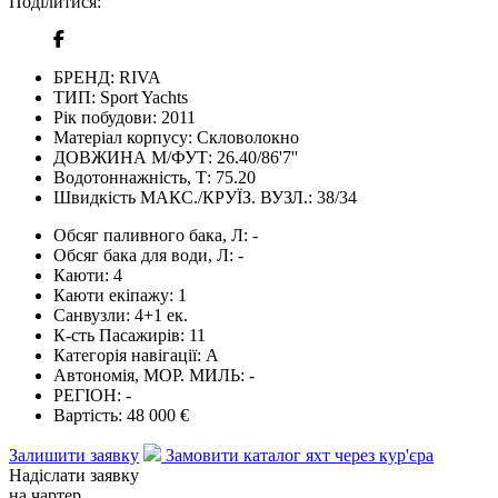
Поділитися:
БРЕНД:
RIVA
ТИП:
Sport Yachts
Рік побудови:
2011
Матеріал корпусу:
Скловолокно
ДОВЖИНА М/ФУТ:
26.40/86'7''
Водотоннажність, Т:
75.20
Швидкість МАКС./КРУЇЗ. ВУЗЛ.:
38/34
Обсяг паливного бака, Л:
-
Обсяг бака для води, Л:
-
Каюти:
4
Каюти екіпажу:
1
Санвузли:
4+1 ек.
К-сть Пасажирів:
11
Категорія навігації:
А
Автономія, МОР. МИЛЬ:
-
РЕГІОН:
-
Вартість:
48 000 €
Залишити заявку
Замовити каталог яхт через кур'єра
Надіслати заявку
на чартер