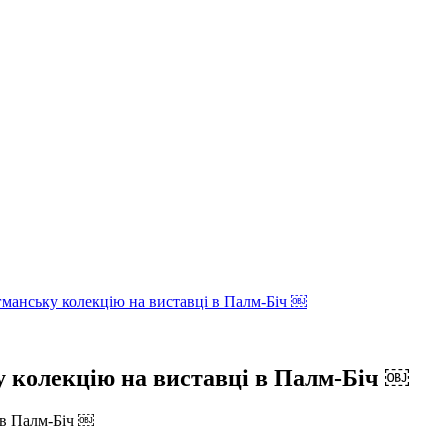
агманську колекцію на виставці в Палм-Біч ￼
у колекцію на виставці в Палм-Біч ￼