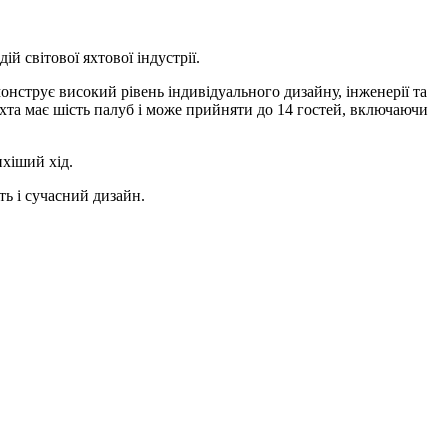
ій світової яхтової індустрії.
струє високий рівень індивідуального дизайну, інженерії та
 Яхта має шість палуб і може прийняти до 14 гостей, включаючи
хіший хід.
ть і сучасний дизайн.