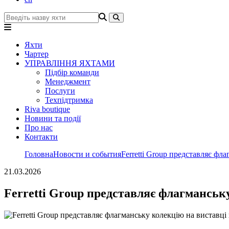
Яхти
Чартер
УПРАВЛІННЯ ЯХТАМИ
Підбір команди
Менеджмент
Послуги
Техпідтримка
Riva boutique
Новини та події
Про нас
Контакти
Головна
Новости и события
Ferretti Group представляє фл
21.03.2026
Ferretti Group представляє флагманськ