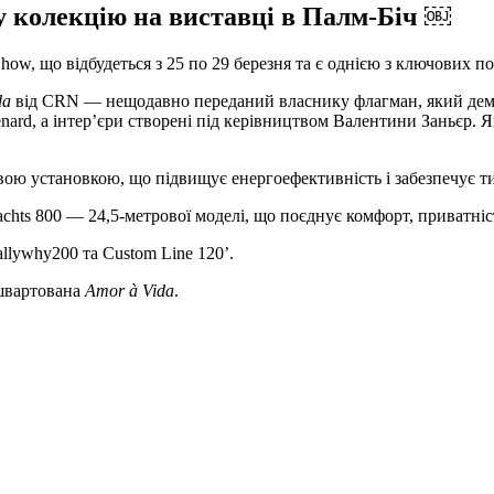
у колекцію на виставці в Палм-Біч ￼
Show, що відбудеться з 25 по 29 березня та є однією з ключових под
da
від CRN — нещодавно переданий власнику флагман, який демон
Lenard, а інтер’єри створені під керівництвом Валентини Заньєр.
ю установкою, що підвищує енергоефективність і забезпечує ти
Yachts 800 — 24,5-метрової моделі, що поєднує комфорт, приватніс
llywhy200 та Custom Line 120’.
ишвартована
Amor à Vida
.