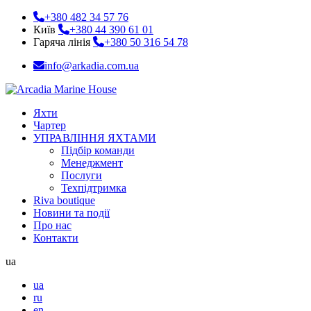
+380 482 34 57 76
Київ
+380 44 390 61 01
Гаряча лінія
+380 50 316 54 78
info@arkadia.com.ua
Яхти
Чартер
УПРАВЛІННЯ ЯХТАМИ
Підбір команди
Менеджмент
Послуги
Техпідтримка
Riva boutique
Новини та події
Про нас
Контакти
ua
ua
ru
en