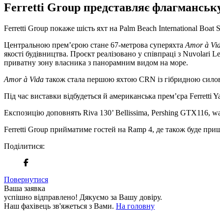
Ferretti Group представляє флагманськ
Ferretti Group покаже шість яхт на Palm Beach International Boat 
Центральною прем’єрою стане 67-метрова суперяхта
Amor à Vi
якості будівництва. Проєкт реалізовано у співпраці з Nuvolari 
приватну зону власника з панорамним видом на море.
Amor à Vida
також стала першою яхтою CRN із гібридною силово
Під час виставки відбудеться й американська прем’єра Ferretti 
Експозицію доповнять Riva 130’ Bellissima, Pershing GTX116, wa
Ferretti Group прийматиме гостей на Ramp 4, де також буде пр
Поділитися:
Повернутися
Ваша заявка
успішно відправлено!
Дякуємо за Вашу довіру.
Наш фахівець зв'яжеться з Вами.
На головну