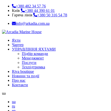
+380 482 34 57 76
Київ
+380 44 390 61 01
Гаряча лінія
+380 50 316 54 78
info@arkadia.com.ua
Яхти
Чартер
УПРАВЛІННЯ ЯХТАМИ
Підбір команди
Менеджмент
Послуги
Техпідтримка
Riva boutique
Новини та події
Про нас
Контакти
ua
ua
ru
en