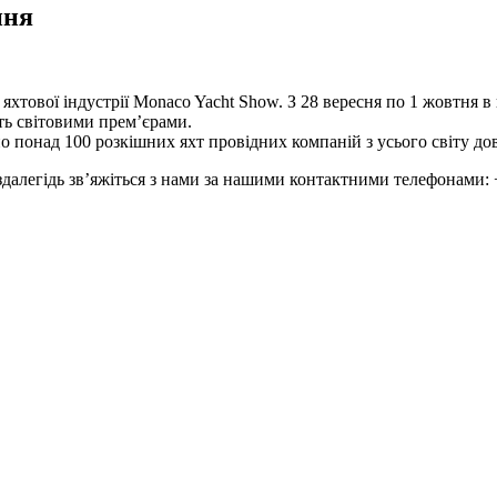
ння
хтової індустрії Monaco Yacht Show. З 28 вересня по 1 жовтня в
уть світовими прем’єрами.
о понад 100 розкішних яхт провідних компаній з усього світу до
здалегідь зв’яжіться з нами за нашими контактними телефонами: 