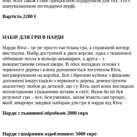
бокс Riva також стане прекрасним подарунком для тих, хто є
шанувальником легендарної верфі.
Вартість 2200 €
НАБІР ДЛЯ ГРИ В НАРДИ
Нарди Riva – це не просто настільна гра, а справжній витвір
мистецтва. Набір доступний в двох версіях: одна з тканинної
оббивкою чохла в кольорі аквамарин, а друга – з
використанням синьої шкіри. В обох випадках основа з
червоного дерева і клена доповнюється логотипом Riva,
вигравіруваним на коробці. Білі і бірюзові кубики з фішками
доповнені інкрустацією з червоного дерева, демонструючи
аналогічну любов до деталей, що і у Riva, щоб вони виглядали
неповторними і бажаними яхтами в світі. Яким би не був
результат гри – все, безсумнівно, запам’ятають сам процес,
який зачаровує завдяки наборам для гри в нарди від Riva.
Нарди з тканинної обробкою 2800 євро
Нарди з шкіряним оздобленням: 5000 євро