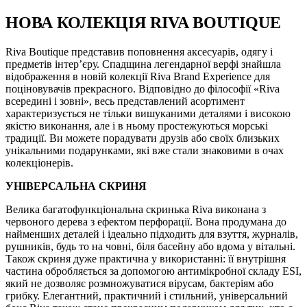
НОВА КОЛЕКЦІЯ RIVA BOUTIQUE
Riva Boutique представив поповнення аксесуарів, одягу і
предметів інтер’єру. Спадщина легендарної верфі знайшла
відображення в новій колекції Riva Brand Experience для
поціновувачів прекрасного. Відповідно до філософії «Riva
всередині і зовні», весь представлений асортимент
характеризується не тільки вишуканими деталями і високою
якістю виконання, але і в ньому простежуються морські
традиції. Ви можете порадувати друзів або своїх близьких
унікальними подарунками, які вже стали знаковими в очах
колекціонерів.
УНІВЕРСАЛЬНА СКРИНЯ
Велика багатофункціональна скринька Riva виконана з
червоного дерева з ефектом перфорації. Вона продумана до
найменших деталей і ідеально підходить для взуття, журналів,
рушників, будь то на човні, біля басейну або вдома у вітальні.
Також скриня дуже практична у використанні: її внутрішня
частина обробляється за допомогою антимікробної складу ESI,
який не дозволяє розмножуватися вірусам, бактеріям або
грибку. Елегантний, практичний і стильний, універсальний