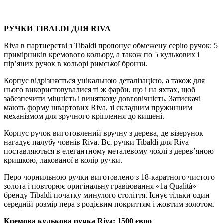
РУЧКИ TIBALDI ДЛЯ RIVA
Riva в партнерстві з Tibaldi пропонує обмежену серію ручок: 5
примірників кремового кольору, а також по 5 кулькових і
пір’яних ручок в кольорі римської бронзи.
Корпус відрізняється унікальною деталізацією, а також для
нього використовувалися ті ж фарби, що і на яхтах, щоб
забезпечити міцність і виняткову довговічність. Затискачі
мають форму швартових Riva, зі складним пружинним
механізмом для зручного кріплення до кишені.
Корпус ручок виготовлений вручну з дерева, де візерунок
нагадує палубу човнів Riva. Всі ручки Tibaldi для Riva
поставляються в елегантному металевому чохлі з дерев’яною
кришкою, лакованої в колір ручки.
Перо чорнильною ручки виготовлено з 18-каратного чистого
золота і повторює оригінальну гравіювання «1a Qualità»
бренду Tibaldi початку минулого століття. Існує тільки один
середній розмір пера з родієвим покриттям і жовтим золотом.
Кремова кулькова ручка Riva: 1500 євро