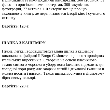
італійськими та міжнародними кінозірками. 300 сторінок, 39
фільмів з оригінальними постерами, 300 закулісних
фотографій, 77 актрис і 110 акторів: все це про цю
захоплюючу книгу, де переплітаються історії кіно і сучасного
яхтингу.
Вартість: 120 €
ШАПКА З КАШЕМІРУ
Ніжна, легка і водовідштовхувальна шапка з кашеміру
виконана на фабриці Il Borgo Cashmere – одного з провідних
італійських виробників. Створена на основі класичного
темно-синього морського убору, вона ідеально підходить для
холодної пори року, але завдяки легкій і дихаючої тканини її
можна носити і навесні. Також шапка доступна в фірмовому
бірюзовому кольорі.
Вартість: 220 €