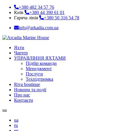
+380 482 34 57 76
Київ
+380 44 390 61 01
Гаряча лінія
+380 50 316 54 78
info@arkadia.com.ua
Яхти
Чартер
УПРАВЛІННЯ ЯХТАМИ
Підбір команди
Менеджмент
Послуги
Техпідтримка
Riva boutique
Новини та події
Про нас
Контакти
ua
ua
ru
en