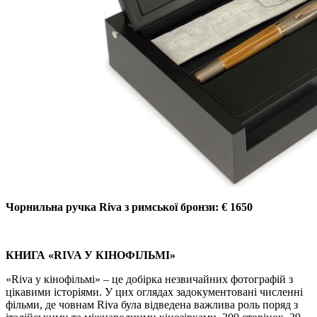
Чорнильна ручка Riva з римської бронзи: € 1650
КНИГА «RIVA У КІНОФІЛЬМІ»
«Riva у кінофільмі» – це добірка незвичайних фотографій з
цікавими історіями. У цих оглядах задокументовані численні
фільми, де човнам Riva була відведена важлива роль поряд з