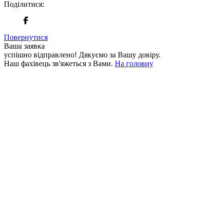
Поділитися:
Повернутися
Ваша заявка
успішно відправлено!
Дякуємо за Вашу довіру.
Наш фахівець зв'яжеться з Вами.
На головну
+380 50 316 54 78
Зв'язок через @
+380 44 390 61 01
info@arkadia.com.ua
Лондон, Велика Британія
Бухарест, Румунія
UK 47a South Audley
33, Vasile Lascar str. Apt.7
Street