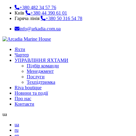
+380 482 34 57 76
Київ
+380 44 390 61 01
Гаряча лінія
+380 50 316 54 78
info@arkadia.com.ua
Яхти
Чартер
УПРАВЛІННЯ ЯХТАМИ
Підбір команди
Менеджмент
Послуги
Техпідтримка
Riva boutique
Новини та події
Про нас
Контакти
ua
ua
ru
en