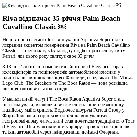
Riva відзначає 35-річчя Palm Beach
Cavallino Classic ￼
Неповторна елегантність вишуканої Aquariva Super стала
яскравим акцентом повернення Riva на Palm Beach Cavallino
Classic — престижну міжнародну подію, присвячену світу
Ferrari, яка цього року святкує своє 35-річчя.
З 13 по 15 лютого знаменитий Concours d’Elegance зібрав
колекціонерів та поціновувачів автомобільної класики у
найексклюзивніших локаціях Флориди, серед яких The Mar-a-
Lago Club, The Breakers та The Boca Raton — нова розкішна
локація ключових заходів події.
У мальовничій лагуні The Boca Raton Aquariva Super стала
центром уваги, втілюючи витонченість ліній і бездоганну
італійську майстерність. Водночас шоурум Ferretti Group у
Форт-Лодердейлі приймав гостей на вишуканому
гастрономічному ланчі, який став початком традиційного Tour
d’Elegance. Цей мальовничий маршрут провів колекціонерів
та їхні автомобілі через найкрасивіші пейзажі Флориди.