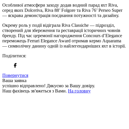
Особливої атмосфери заходу додав водний парад яхт Riva,
серед яких Dolceriva, Riva 88’ Folgore та Riva 76’ Perseo Super
— яскрава демонстрація поєднання потужності та дизайну.
Окрему роль у події відіграла Riva Classiche — підрозділ,
створений для збереження та реставрації історичних човнів
бренду. Під час церемонії нагородження Concours d’Elegance
переможець Ferrari Elegance Award отримав кермо Aquarama
— символічну данину одній із найлегендарніших яхт в історії.
Поділитися:
Повернутися
Ваша заявка
успішно відправлено!
Дякуємо за Вашу довіру.
Наш фахівець зв'яжеться з Вами.
На головну
+380 50 316 54 78
Зв'язок через @