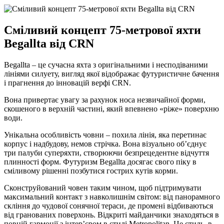
Сміливий концепт 75-метрової яхти
Begallta від CRN
Begallta – це сучасна яхта з оригінальними і несподіваними
лініями силуету, вигляд якої відображає футуристичне бачення
і прагнення до інновацій верфі CRN.
Вона привертає увагу за рахунок носа незвичайної форми,
скошеного в верхній частині, який впевнено «ріже» поверхню
води.
Унікальна особливість човни – похила лінія, яка перетинає
корпус і надбудову, немов стрічка. Вона візуально об’єднує
три палуби суперяхти, створюючи безпрецедентне відчуття
плинності форм. Футуризм Begallta досягає свого піку в
сміливому рішенні позбутися гострих кутів корми.
Сконструйований човен таким чином, щоб підтримувати
максимальний контакт з навколишнім світом: від панорамного
скління до чудової сонячної тераси, де промені відбиваються
від гранованих поверхонь. Відкриті майданчики знаходяться в
повній гармонії з інтер’єром в стилі Metropolitan. Це стиль, в