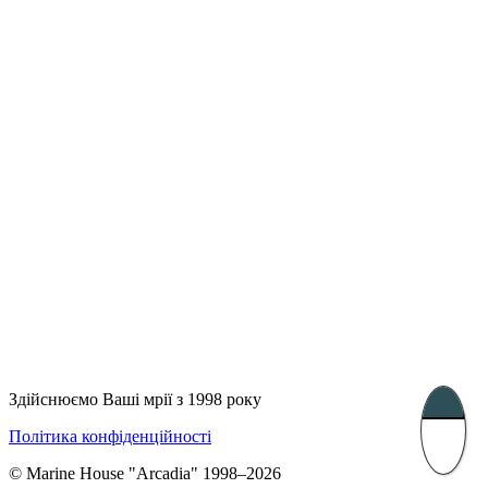
Лондон, Велика Британія
Бухарест, Румунія
UK 47a South Audley
33, Vasile Lascar str. Apt.7
Street
+40 747 886 707
+44 207 866 2257
Несебр, Болгарія
39 Edelvajs street
+359 89 550 28 00
Subscribe
Здійснюємо Ваші мрії з 1998 року
Політика конфіденційності
© Marine House "Arcadia" 1998–2026