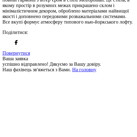
якому простір в розумних межах прикрашено склом і
мінімалістичним декором, оброблено матеріалами найвищої
якості і доповнено передовими розважальними системами.
Все вкупі формує атмосферу типового нью-йоркського лофту.
Поділитися:
Повернутися
Ваша заявка
успішно відправлено!
Дякуємо за Вашу довіру.
Наш фахівець зв'яжеться з Вами.
На головну
+380 50 316 54 78
Зв'язок через @
+380 44 390 61 01
info@arkadia.com.ua