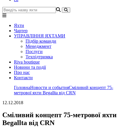
Яхти
Чартер
УПРАВЛІННЯ ЯХТАМИ
Підбір команди
Менеджмент
Послуги
Техпідтримка
Riva boutique
Новини та події
Про нас
Контакти
Головна
Новости и события
Сміливий концепт 75-
метрової яхти Begallta від CRN
12.12.2018
Сміливий концепт 75-метрової яхти
Begallta від CRN