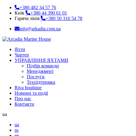
+380 482 34 57 76
Київ
+380 44 390 61 01
Гаряча лінія
+380 50 316 54 78
info@arkadia.com.ua
Яхти
Чартер
УПРАВЛІННЯ ЯХТАМИ
Підбір команди
Менеджмент
Послуги
Техпідтримка
Riva boutique
Новини та події
Про нас
Контакти
ua
ua
ru
en