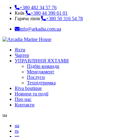
+380 482 34 57 76
Київ
+380 44 390 61 01
Гаряча лінія
+380 50 316 54 78
info@arkadia.com.ua
Яхти
Чартер
УПРАВЛІННЯ ЯХТАМИ
Підбір команди
Менеджмент
Послуги
Техпідтримка
Riva boutique
Новини та події
Про нас
Контакти
ua
ua
ru
en