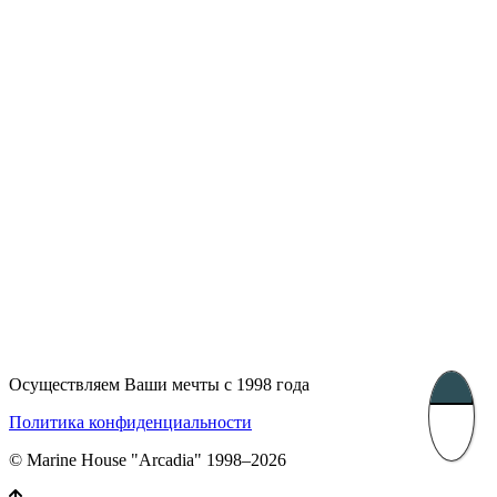
UK 47a South Audley
33, Vasile Lascar str. Apt.7
Street
+40 747 886 707
+44 207 866 2257
Несебр, Болгария
39 Edelvajs street
+359 89 550 28 00
Subscribe
Осуществляем Ваши мечты с 1998 года
Политика конфиденциальности
© Marine House "Arcadia" 1998–2026