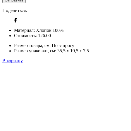
Отправить
Поделиться:
Материал:
Хлопок 100%
Стоимость:
126.00
Размер товара, см:
По запросу
Размер упаковки, см:
35,5 x 19,5 x 7,5
В корзину
+380 50 316 54 78
Связь по @
+380 44 390 61 01
info@arkadia.com.ua
Лондон, Великобритания
Бухарест, Румыния