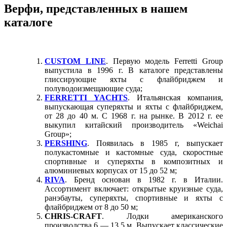
Верфи, представленных в нашем
каталоге
CUSTOM LINE
. Первую модель Ferretti Group
выпустила в 1996 г. В каталоге представлены
глиссирующие яхты с флайбриджем и
полуводоизмещающие суда;
FERRETTI YACHTS
. Итальянская компания,
выпускающая суперяхты и яхты с флайбриджем,
от 28 до 40 м. С 1968 г. на рынке. В 2012 г. ее
выкупил китайский производитель «Weichai
Group»;
PERSHING
. Появилась в 1985 г, выпускает
полукастомные и кастомные суда, скоростные
спортивные и суперяхты в композитных и
алюминиевых корпусах от 15 до 52 м;
RIVA
. Бренд основан в 1982 г. в Италии.
Ассортимент включает: открытые круизные суда,
ранэбауты, суперяхты, спортивные и яхты с
флайбриджем от 8 до 50 м;
CHRIS-CRAFT
. Лодки американского
производства 6 — 13,5 м. Выпускает классические