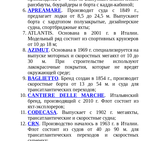
ранэбауты, боурайдеры и борта с кадди-кабиной;
APREAMARE
. Производит суда с 1849 г.,
предлагает лодки от 8,5 до 24,5 м. Выпускают
борта с хардтопом полузакрытые, дизайнерские
судна, спортбриджные яхты;
ATLANTIS. Основана в 2001 г. в Италии.
Модельный ряд состоит из спортивных круизеров
от 10 до 18 м;
AZIMUT
. Основана в 1969 г. специализируется на
выпуске моторных и скоростных мегаяхт от 10 до
30 м. При строительстве используют
лакокрасочные покрытия, которые не вредят
окружающей среде;
BAGLIETTO
. Бренд создан в 1854 г., производит
скоростные борта от 13 до 54 м. и суда для
трансатлантических переходов;
CANTIERE DELLE MARCHE
. Итальянский
бренд, производящий с 2010 г. Флот состоит из
яхт-эксплореров;
CODECASA
. Выпускает с 1902 г. мегаяхты,
трансатлантические и скоростные судна;
CRN
. Производство началось в 1963 г. в Италии.
Флот состоит из судов от 40 до 90 м. для
трансатлантических переходов и скоростных
суперяхт;