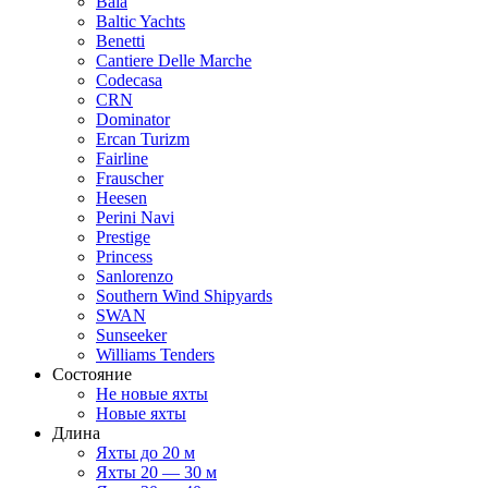
Baia
Baltic Yachts
Benetti
Сantiere Delle Marche
Codecasa
CRN
Dominator
Ercan Turizm
Fairline
Frauscher
Heesen
Perini Navi
Prestige
Princess
Sanlorenzo
Southern Wind Shipyards
SWAN
Sunseeker
Williams Tenders
Состояние
Не новые яхты
Новые яхты
Длина
Яхты до 20 м
Яхты 20 — 30 м