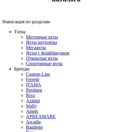
Навигация по разделам
Типы
Моторные яхты
Яхты круизеры
Мегаяхты
Яхты с флайбриджем
Открытые яхты
Спортивные яхты
Бренды
Custom Line
Ferretti
ITAMA
Pershing
Riva
Azimut
Wally
Amels
APREAMARE
Arcadia
Baglietto