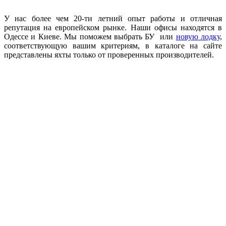
У нас более чем 20-ти летний опыт работы и отличная
репутация на европейском рынке. Наши офисы находятся в
Одессе и Киеве. Мы поможем выбрать БУ или
новую лодку
,
соответствующую вашим критериям, в каталоге на сайте
представлены яхты только от проверенных производителей.
+380 50 316 54 78
Связь по @
+380 44 390 61 01
info@arkadia.com.ua
Лондон, Великобритания
Бухарест, Румыния
UK 47a South Audley
33, Vasile Lascar str. Apt.7
Street