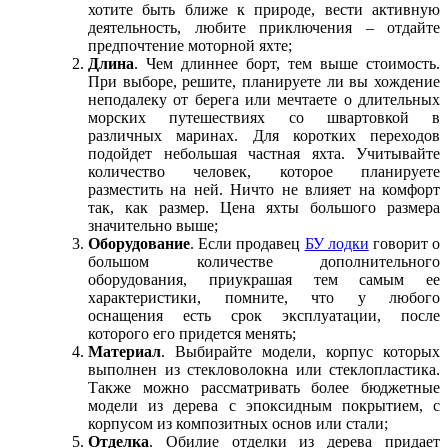
хотите быть ближе к природе, вести активную
деятельность, любите приключения – отдайте
предпочтение моторной яхте;
Длина
. Чем длиннее борт, тем выше стоимость.
При выборе, решите, планируете ли вы хождение
неподалеку от берега или мечтаете о длительных
морских путешествиях со швартовкой в
различных маринах. Для коротких переходов
подойдет небольшая частная яхта. Учитывайте
количество человек, которое планируете
разместить на ней. Ничто не влияет на комфорт
так, как размер. Цена яхты большого размера
значительно выше;
Оборудование
. Если продавец
БУ лодки
говорит о
большом количестве дополнительного
оборудования, приукрашая тем самым ее
характеристики, помните, что у любого
оснащения есть срок эксплуатации, после
которого его придется менять;
Материал
. Выбирайте модели, корпус которых
выполнен из стекловолокна или стеклопластика.
Также можно рассматривать более бюджетные
модели из дерева с эпоксидным покрытием, с
корпусом из композитных основ или стали;
Отделка
. Обилие отделки из дерева придает