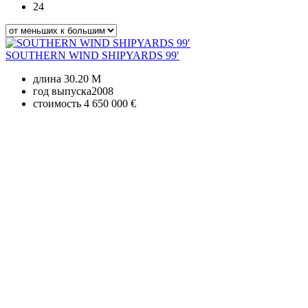
24
SOUTHERN WIND SHIPYARDS 99′
длина
30.20 M
год выпуска
2008
стоимость
4 650 000 €
+380 50 316 54 78
Связь по @
+380 44 390 61 01
info@arkadia.com.ua
Лондон, Великобритания
Бухарест, Румыния