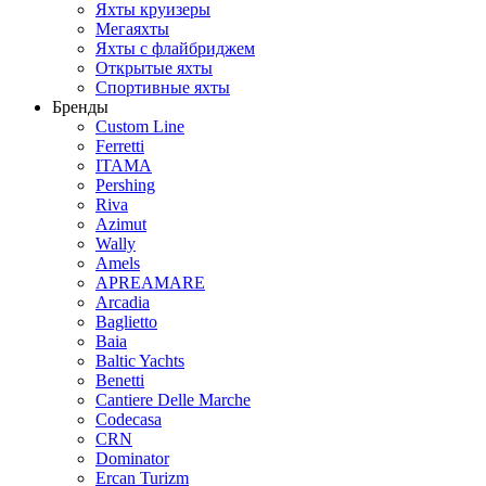
Яхты круизеры
Мегаяхты
Яхты с флайбриджем
Открытые яхты
Спортивные яхты
Бренды
Custom Line
Ferretti
ITAMA
Pershing
Riva
Azimut
Wally
Amels
APREAMARE
Arcadia
Baglietto
Baia
Baltic Yachts
Benetti
Сantiere Delle Marche
Codecasa
CRN
Dominator
Ercan Turizm