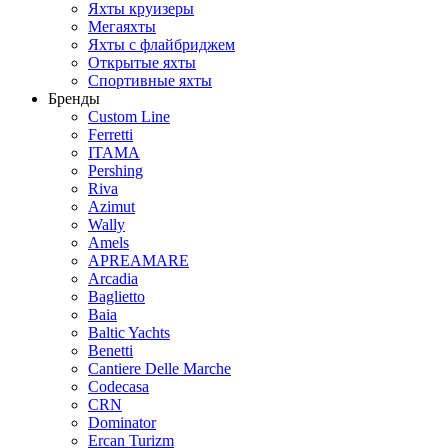
Яхты круизеры
Мегаяхты
Яхты с флайбриджем
Открытые яхты
Спортивные яхты
Бренды
Custom Line
Ferretti
ITAMA
Pershing
Riva
Azimut
Wally
Amels
APREAMARE
Arcadia
Baglietto
Baia
Baltic Yachts
Benetti
Сantiere Delle Marche
Codecasa
CRN
Dominator
Ercan Turizm