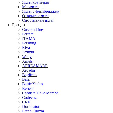
Яхты круизеры
Мегаяхты
Яхты с флайбриджем
Открытые яхты
Спортивные яхты
Бренды
Custom Line
Ferretti
ITAMA
Pershing
Riva
Azimut
Wally
Amels
APREAMARE
Arcadia
Baglietto
Baia
Baltic Yachts
Benetti
Сantiere Delle Marche
Codecasa
CRN
Dominator
Ercan Turizm