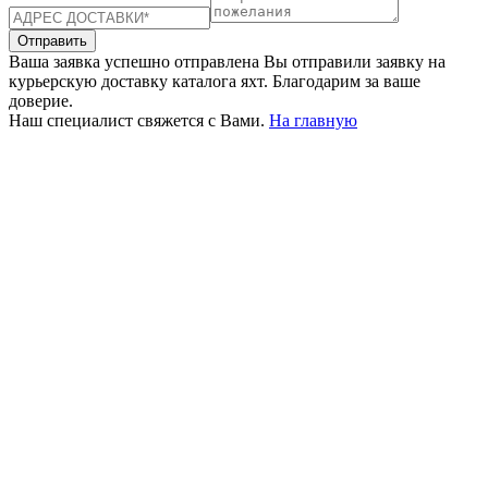
Отправить
Ваша заявка успешно отправлена
Вы отправили заявку на
курьерскую доставку каталога яхт. Благодарим за ваше
доверие.
Наш специалист свяжется с Вами.
На главную
+380 50 316 54 78
Связь по @
+380 44 390 61 01
info@arkadia.com.ua
Лондон, Великобритания
Бухарест, Румыния
UK 47a South Audley
33, Vasile Lascar str. Apt.7
Street
+40 747 886 707