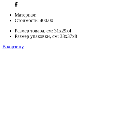
Материал:
Стоимость:
400.00
Размер товара, см:
31x29x4
Размер упаковки, см:
38x37x8
В корзину
+380 50 316 54 78
Связь по @
+380 44 390 61 01
info@arkadia.com.ua
Лондон, Великобритания
Бухарест, Румыния
UK 47a South Audley
33, Vasile Lascar str. Apt.7