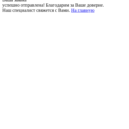
успешно отправлена!
Благодарим за Ваше доверие.
Наш специалист свяжется с Вами.
На главную
+380 50 316 54 78
Связь по @
+380 44 390 61 01
info@arkadia.com.ua
Лондон, Великобритания
Бухарест, Румыния
UK 47a South Audley
33, Vasile Lascar str. Apt.7
Street
+40 747 886 707
+44 207 866 2257