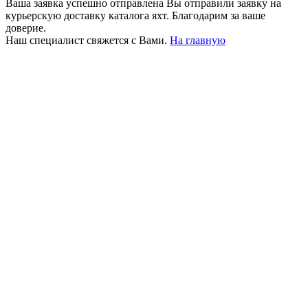
Ваша заявка успешно отправлена
Вы отправили заявку на
курьерскую доставку каталога яхт. Благодарим за ваше
доверие.
Наш специалист свяжется с Вами.
На главную
+380 50 316 54 78
Связь по @
+380 44 390 61 01
info@arkadia.com.ua
Лондон, Великобритания
Бухарест, Румыния
UK 47a South Audley
33, Vasile Lascar str. Apt.7
Street
+40 747 886 707
+44 207 866 2257