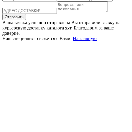
Отправить
Ваша заявка успешно отправлена
Вы отправили заявку на
курьерскую доставку каталога яхт. Благодарим за ваше
доверие.
Наш специалист свяжется с Вами.
На главную
+380 50 316 54 78
Связь по @
+380 44 390 61 01
info@arkadia.com.ua
Лондон, Великобритания
Бухарест, Румыния
UK 47a South Audley
33, Vasile Lascar str. Apt.7
Street