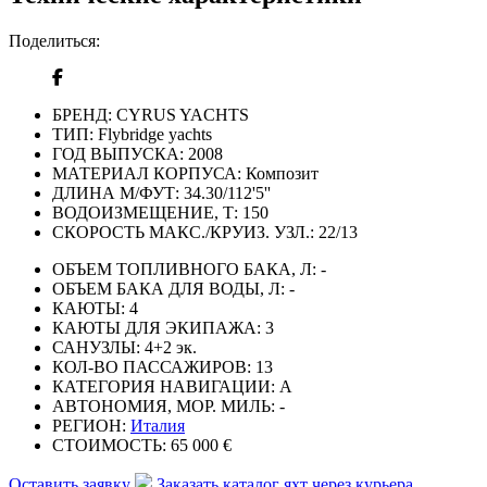
Поделиться:
БРЕНД:
CYRUS YACHTS
ТИП:
Flybridge yachts
ГОД ВЫПУСКА:
2008
МАТЕРИАЛ КОРПУСА:
Композит
ДЛИНА М/ФУТ:
34.30/112'5''
ВОДОИЗМЕЩЕНИЕ, Т:
150
СКОРОСТЬ МАКС./КРУИЗ. УЗЛ.:
22/13
ОБЪЕМ ТОПЛИВНОГО БАКА, Л:
-
ОБЪЕМ БАКА ДЛЯ ВОДЫ, Л:
-
КАЮТЫ:
4
КАЮТЫ ДЛЯ ЭКИПАЖА:
3
САНУЗЛЫ:
4+2 эк.
КОЛ-ВО ПАССАЖИРОВ:
13
КАТЕГОРИЯ НАВИГАЦИИ:
А
АВТОНОМИЯ, МОР. МИЛЬ:
-
РЕГИОН:
Италия
СТОИМОСТЬ:
65 000 €
Оставить заявку
Заказать каталог яхт через курьера