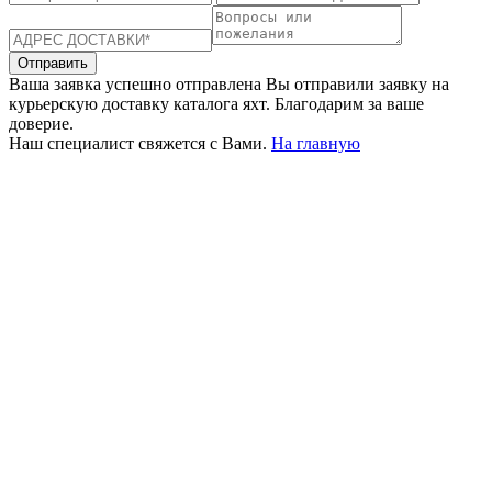
Отправить
Ваша заявка успешно отправлена
Вы отправили заявку на
курьерскую доставку каталога яхт. Благодарим за ваше
доверие.
Наш специалист свяжется с Вами.
На главную
+380 50 316 54 78
Связь по @
+380 44 390 61 01
info@arkadia.com.ua
Лондон, Великобритания
Бухарест, Румыния
UK 47a South Audley
33, Vasile Lascar str. Apt.7
Street