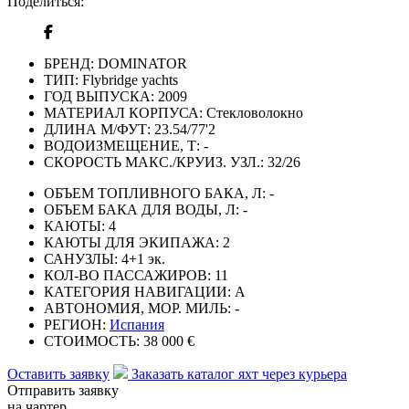
Поделиться:
БРЕНД:
DOMINATOR
ТИП:
Flybridge yachts
ГОД ВЫПУСКА:
2009
МАТЕРИАЛ КОРПУСА:
Стекловолокно
ДЛИНА М/ФУТ:
23.54/77'2
ВОДОИЗМЕЩЕНИЕ, Т:
-
СКОРОСТЬ МАКС./КРУИЗ. УЗЛ.:
32/26
ОБЪЕМ ТОПЛИВНОГО БАКА, Л:
-
ОБЪЕМ БАКА ДЛЯ ВОДЫ, Л:
-
КАЮТЫ:
4
КАЮТЫ ДЛЯ ЭКИПАЖА:
2
САНУЗЛЫ:
4+1 эк.
КОЛ-ВО ПАССАЖИРОВ:
11
КАТЕГОРИЯ НАВИГАЦИИ:
А
АВТОНОМИЯ, МОР. МИЛЬ:
-
РЕГИОН:
Испания
СТОИМОСТЬ:
38 000 €
Оставить заявку
Заказать каталог яхт через курьера
Отправить заявку
на чартер