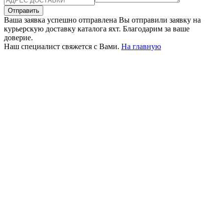
Отправить
Ваша заявка успешно отправлена
Вы отправили заявку на
курьерскую доставку каталога яхт. Благодарим за ваше
доверие.
Наш специалист свяжется с Вами.
На главную
+380 50 316 54 78
Связь по @
+380 44 390 61 01
info@arkadia.com.ua
Лондон, Великобритания
Бухарест, Румыния
UK 47a South Audley
33, Vasile Lascar str. Apt.7
Street
+40 747 886 707
+44 207 866 2257