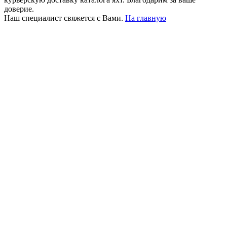
доверие.
Наш специалист свяжется с Вами.
На главную
+380 50 316 54 78
Связь по @
+380 44 390 61 01
info@arkadia.com.ua
Лондон, Великобритания
Бухарест, Румыния
UK 47a South Audley
33, Vasile Lascar str. Apt.7
Street
+40 747 886 707
+44 207 866 2257