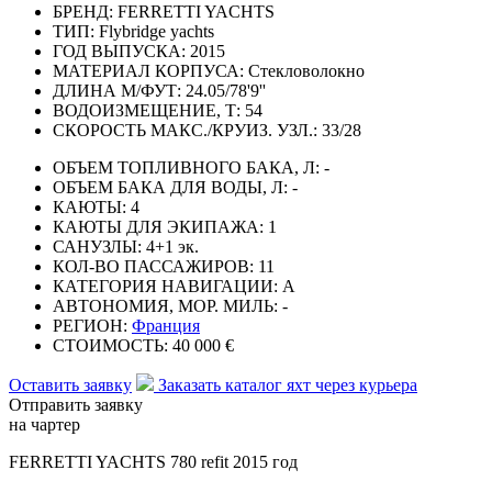
БРЕНД:
FERRETTI YACHTS
ТИП:
Flybridge yachts
ГОД ВЫПУСКА:
2015
МАТЕРИАЛ КОРПУСА:
Стекловолокно
ДЛИНА М/ФУТ:
24.05/78'9''
ВОДОИЗМЕЩЕНИЕ, Т:
54
СКОРОСТЬ МАКС./КРУИЗ. УЗЛ.:
33/28
ОБЪЕМ ТОПЛИВНОГО БАКА, Л:
-
ОБЪЕМ БАКА ДЛЯ ВОДЫ, Л:
-
КАЮТЫ:
4
КАЮТЫ ДЛЯ ЭКИПАЖА:
1
САНУЗЛЫ:
4+1 эк.
КОЛ-ВО ПАССАЖИРОВ:
11
КАТЕГОРИЯ НАВИГАЦИИ:
А
АВТОНОМИЯ, МОР. МИЛЬ:
-
РЕГИОН:
Франция
СТОИМОСТЬ:
40 000 €
Оставить заявку
Заказать каталог яхт через курьера
Отправить заявку
на чартер
FERRETTI YACHTS 780 refit 2015 год