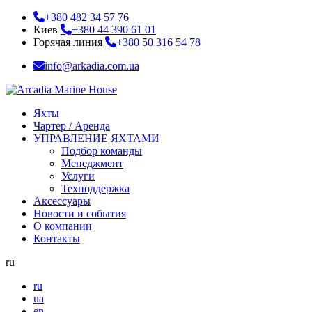
+380 482 34 57 76
Киев
+380 44 390 61 01
Горячая линия
+380 50 316 54 78
info@arkadia.com.ua
Яхты
Чартер / Аренда
УПРАВЛЕНИЕ ЯХТАМИ
Подбор команды
Менеджмент
Услуги
Техподдержка
Аксессуары
Новости и события
О компании
Контакты
ru
ru
ua
en