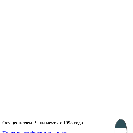
Лондон, Великобритания
Бухарест, Румыния
UK 47a South Audley
33, Vasile Lascar str. Apt.7
Street
+40 747 886 707
+44 207 866 2257
Несебр, Болгария
39 Edelvajs street
+359 89 550 28 00
Subscribe
Осуществляем Ваши мечты с 1998 года
Политика конфиденциальности