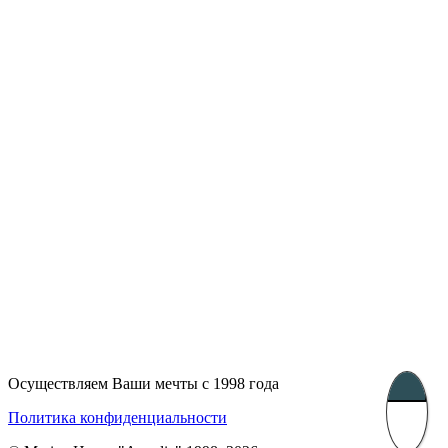
Лондон, Великобритания
Бухарест, Румыния
UK 47a South Audley
33, Vasile Lascar str. Apt.7
Street
+40 747 886 707
+44 207 866 2257
Несебр, Болгария
39 Edelvajs street
+359 89 550 28 00
Subscribe
Осуществляем Ваши мечты с 1998 года
Политика конфиденциальности