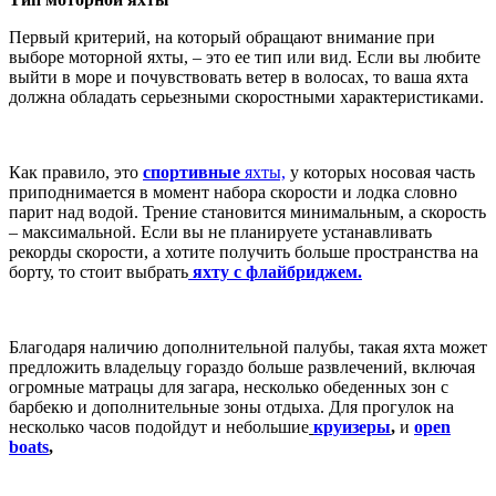
Первый критерий, на который обращают внимание при
выборе моторной яхты, – это ее тип или вид. Если вы любите
выйти в море и почувствовать ветер в волосах, то ваша яхта
должна обладать серьезными скоростными характеристиками.
Как правило, это
спортивные
яхты,
у которых носовая часть
приподнимается в момент набора скорости и лодка словно
парит над водой. Трение становится минимальным, а скорость
– максимальной. Если вы не планируете устанавливать
рекорды скорости, а хотите получить больше пространства на
борту, то стоит выбрать
яхту с флайбриджем.
Благодаря наличию дополнительной палубы, такая яхта может
предложить владельцу гораздо больше развлечений, включая
огромные матрацы для загара, несколько обеденных зон с
барбекю и дополнительные зоны отдыха. Для прогулок на
несколько часов подойдут и небольшие
круизеры
,
и
open
boats
,