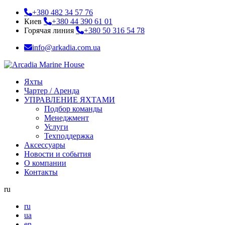
+380 482 34 57 76
Киев
+380 44 390 61 01
Горячая линия
+380 50 316 54 78
info@arkadia.com.ua
Яхты
Чартер / Аренда
УПРАВЛЕНИЕ ЯХТАМИ
Подбор команды
Менеджмент
Услуги
Техподдержка
Аксессуары
Новости и события
О компании
Контакты
ru
ru
ua
en