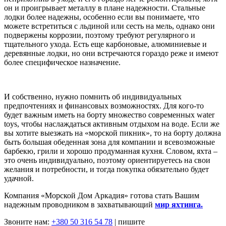
он и проигрывает металлу в плане надежности. Стальные
лодки более надежны, особенно если вы понимаете, что
можете встретиться с льдиной или сесть на мель, однако они
подвержены коррозии, поэтому требуют регулярного и
тщательного ухода. Есть еще карбоновые, алюминиевые и
деревянные лодки, но они встречаются гораздо реже и имеют
более специфическое назначение.
И собственно, нужно помнить об индивидуальных
предпочтениях и финансовых возможностях. Для кого-то
будет важным иметь на борту множество современных water
toys, чтобы наслаждаться активным отдыхом на воде. Если же
вы хотите выезжать на «морской пикник», то на борту должна
быть большая обеденная зона для компании и всевозможные
барбекю, грили и хорошо продуманная кухня. Словом, яхта –
это очень индивидуально, поэтому ориентируетесь на свои
желания и потребности, и тогда покупка обязательно будет
удачной.
Компания «Морской Дом Аркадия» готова стать Вашим
надежным проводником в захватывающий
мир яхтинга.
Звоните нам:
+380 50 316 54 78
| пишите