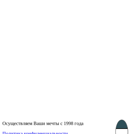
Лондон, Великобритания
Бухарест, Румыния
UK 47a South Audley
33, Vasile Lascar str. Apt.7
Street
+40 747 886 707
+44 207 866 2257
Несебр, Болгария
39 Edelvajs street
+359 89 550 28 00
Subscribe
Осуществляем Ваши мечты с 1998 года
Политика конфиденциальности