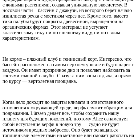
с живыми растениями, создавая уникальную экосистему. В
носовой части – бассейн с джакузи, из которого берет начало
извилистая речка с мостиком через нее. Кроме того, вместо
тика палубы будут покрыты древесиной, выращенной на
органических фермах. Этот материал не уступает
классическому тику ни по внешнему виду, ни по своим
характеристикам.
На корме – пляжный клуб и теннисный корт. Интересно, что
бассейн расположен на самом верхнем уровне и будто парит в
воздухе. Он имеет прозрачное дно и позволяет наблюдать за
гостями главной палубы. Сразу за ним зоны отдыха, а прямо
по курсу — вертолетная площадка.
Когда дело доходит до защиты климата и ответственного
отношения к окружающей среде, верфь служит образцом для
подражания. Lürssen делает все, чтобы сохранить нашу
планету для будущих поколений, поэтому Alice ознаменует
собой вступление верфи в новую эру — судно не будет
источником вредных выбросов. Оно будет оснащаться
топливными элементами на метаноле или сможет работать на