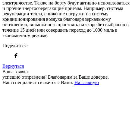
электричестве. Также на борту будут активно использоваться
и прочие энергосберегающие приемы. Например, система
рекуперации тепла, снижение нагрузки на систему
кондиционирования воздуха благодаря зеркальному
остеклению, возможность простоять на якоре без выбросов в
течение 15 дней или совершить переход до 1000 миль в
экономичном режиме.
Поделиться:
Вернуться
Ваша заявка
успешно отправлена!
Благодарим за Ваше доверие.
Наш специалист свяжется с Вами.
На главную
+380 50 316 54 78
Связь по @
+380 44 390 61 01
info@arkadia.com.ua