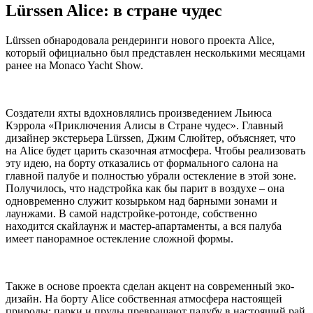
Lürssen Alice: в стране чудес
Lürssen обнародовала рендеринги нового проекта Alice,
который официально был представлен несколькими месяцами
ранее на Monaco Yacht Show.
Создатели яхты вдохновлялись произведением Льиюса
Кэррола «Приключения Алисы в Стране чудес». Главный
дизайнер экстерьера Lürssen, Джим Слюйтер, объясняет, что
на Alice будет царить сказочная атмосфера. Чтобы реализовать
эту идею, на борту отказались от формального салона на
главной палубе и полностью убрали остекление в этой зоне.
Получилось, что надстройка как бы парит в воздухе – она
одновременно служит козырьком над барными зонами и
лаунжами. В самой надстройке-ротонде, собственно
находится скайлаунж и мастер-апартаменты, а вся палуба
имеет панорамное остекление сложной формы.
Также в основе проекта сделан акцент на современный эко-
дизайн. На борту Alice собственная атмосфера настоящей
природы: парки и пруды превращают палубу в настоящий рай