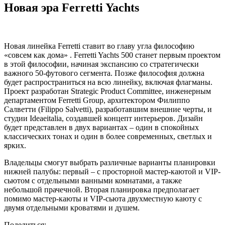
Новая эра Ferretti Yachts
Новая линейка Ferretti ставит во главу угла философию
«совсем как дома» . Ferretti Yachts 500 станет первым проектом
в этой философии, начиная экспансию со стратегически
важного 50-футового сегмента. Позже философия должна
будет распространиться на всю линейку, включая флагманы.
Проект разработан Strategic Product Committee, инженерным
департаментом Ferretti Group, архитектором Филиппо
Салветти (Filippo Salvetti), разработавшим внешние черты, и
студии Ideaeitalia, создавшей концепт интерьеров. Дизайн
будет представлен в двух вариантах – один в спокойных
классических тонах и один в более современных, светлых и
ярких.
Владельцы смогут выбрать различные варианты планировки
нижней палубы: первый – с просторной мастер-каютой и VIP-
сьютом с отдельными ванными комнатами, а также
небольшой прачечной. Вторая планировка предполагает
помимо мастер-каюты и VIP-сьюта двухместную каюту с
двумя отдельными кроватями и душем.
Поделиться: