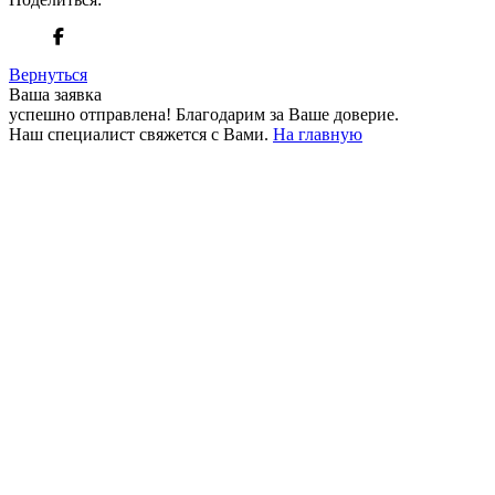
Вернуться
Ваша заявка
успешно отправлена!
Благодарим за Ваше доверие.
Наш специалист свяжется с Вами.
На главную
+380 50 316 54 78
Связь по @
+380 44 390 61 01
info@arkadia.com.ua
Лондон, Великобритания
Бухарест, Румыния
UK 47a South Audley
33, Vasile Lascar str. Apt.7
Street