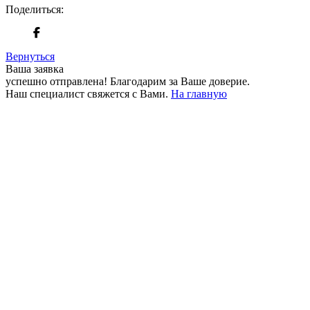
Поделиться:
Вернуться
Ваша заявка
успешно отправлена!
Благодарим за Ваше доверие.
Наш специалист свяжется с Вами.
На главную
+380 50 316 54 78
Связь по @
+380 44 390 61 01
info@arkadia.com.ua
Лондон, Великобритания
Бухарест, Румыния
UK 47a South Audley
33, Vasile Lascar str. Apt.7
Street