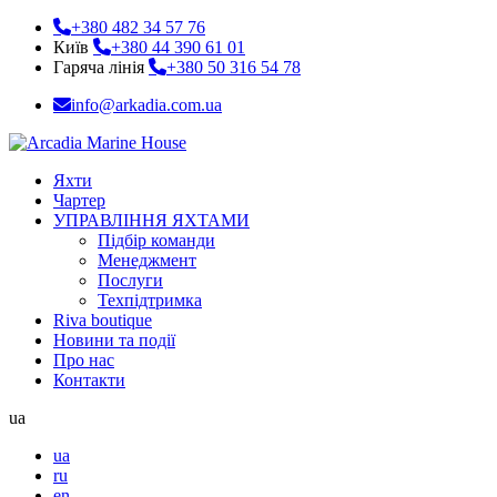
+380 482 34 57 76
Київ
+380 44 390 61 01
Гаряча лінія
+380 50 316 54 78
info@arkadia.com.ua
Яхти
Чартер
УПРАВЛІННЯ ЯХТАМИ
Підбір команди
Менеджмент
Послуги
Техпідтримка
Riva boutique
Новини та події
Про нас
Контакти
ua
ua
ru
en