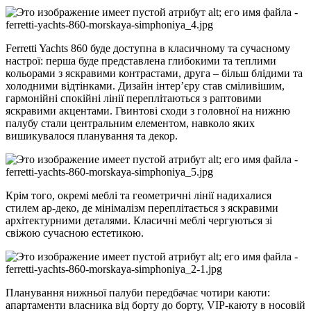
Ferretti Yachts 860 буде доступна в класичному та сучасному
настрої: перша буде представлена глибокими та теплими
кольорами з яскравими контрастами, друга – більш блідими та
холодними відтінками. Дизайн інтер’єру став сміливішим,
гармонійні спокійні лінії переплітаються з раптовими
яскравими акцентами. Гвинтові сходи з головної на нижню
палубу стали центральним елементом, навколо яких
вишикувалося планування та декор.
Крім того, окремі меблі та геометричні лінії надихалися
стилем ар-деко, де мінімалізм переплітається з яскравими
архітектурними деталями. Класичні меблі чергуються зі
свіжою сучасною естетикою.
Планування нижньої палуби передбачає чотири каюти:
апартаменти власника від борту до борту, VIP-каюту в носовій