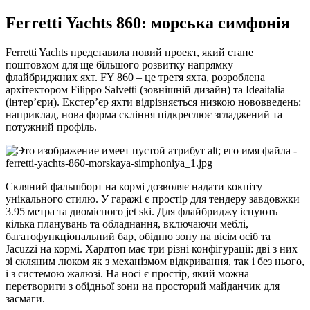
Ferretti Yachts 860: морська симфонія
Ferretti Yachts представила новий проект, який стане
поштовхом для ще більшого розвитку напрямку
флайбриджних яхт. FY 860 – це третя яхта, розроблена
архітектором Filippo Salvetti (зовнішній дизайн) та Ideaitalia
(інтер’єри). Екстер’єр яхти відрізняється низкою нововведень:
наприклад, нова форма скління підкреслює згладжений та
потужний профіль.
Скляний фальшборт на кормі дозволяє надати кокпіту
унікального стилю. У гаражі є простір для тендеру завдовжки
3.95 метра та двомісного jet ski. Для флайбриджу існують
кілька планувань та обладнання, включаючи меблі,
багатофункціональний бар, обідню зону на вісім осіб та
Jacuzzi на кормі. Хардтоп має три різні конфігурації: дві з них
зі скляним люком як з механізмом відкривання, так і без нього,
і з системою жалюзі. На носі є простір, який можна
перетворити з обідньої зони на просторий майданчик для
засмаги.