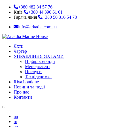
+380 482 34 57 76
Київ
+380 44 390 61 01
Гаряча лінія
+380 50 316 54 78
info@arkadia.com.ua
Яхти
Чартер
УПРАВЛІННЯ ЯХТАМИ
Підбір команди
Менеджмент
Послуги
Техпідтримка
Riva boutique
Новини та події
Про нас
Контакти
ua
ua
ru
en