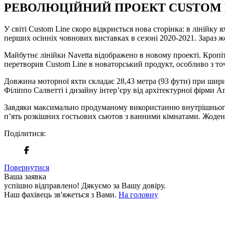
РЕВОЛЮЦІЙНИЙ ПРОЕКТ CUSTOM LI
У світі Custom Line скоро відкриється нова сторінка: в лінійку
перших осінніх човнових виставках в сезоні 2020-2021. Зараз 
Майбутнє лінійки Navetta відображено в новому проекті. Кропітк
перетворив Custom Line в новаторський продукт, особливо з точ
Довжина моторної яхти складає 28,43 метра (93 фути) при ширин
Філіппо Салветті і дизайну інтер’єру від архітектурної фірми Anton
Завдяки максимально продуманому використанню внутрішнього п
п’ять розкішних гостьових сьютов з ванними кімнатами. Жоден
Поділитися:
Повернутися
Ваша заявка
успішно відправлено!
Дякуємо за Вашу довіру.
Наш фахівець зв'яжеться з Вами.
На головну