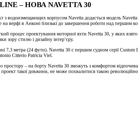
NE – НОВА NAVETTA 30
 яхт з водоизмещающих корпусом Navetta додасться модель Navetta
же на верфі в Анконі близькі до завершення роботи над першим к
ий процес проектування моторної яхти Navetta 30, у яких взято за
ки зору стилю і дизайну інтер’єру.
і 7,3 метра (24 фути). Navetta 30 є першим судном серії Custom 
io Citterio Patricia Viel.
ростору – на борту Navetta 30 зможуть з комфортом відпочиват
 проект такої довжини, не може похвалитися такою революційно