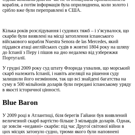
корабля, а потім інформація була оприлюднена, коли золото і
срібло вже були переправлені в США.
Кілька років розслідування і судових тяжб – і з’ясувалося, що
скарби були виявлені на місці затоплення іспанського
військового корабля Nuestra Senora de las Mercedes, який
піддався атаці англійських судів в жовтні 1804 року на шляху
до Іспанії з Перу і пішов на дно недалеко від узбережжя
Португалії.
У грудні 2009 року суд штату Флорида ухвалив, що морський
скарб належить Іспанії, і навіть апеляції на рішення суду
залишили його незмінним, так що всі знайдені багатства на
суму в 500 мільйонів доларів були передані іспанському уряду
в якості історичної цінності.
Blue Baron
У 2009 році в Атлантиці, біля берегів Гайани був виявлений
величезний скарб вартістю більше 3 мільярдів доларів. Однак,
це зовсім «недавні» скарби: під час Другої світової війни в
цих місцях затонуло судно, трюми якого були наповнені