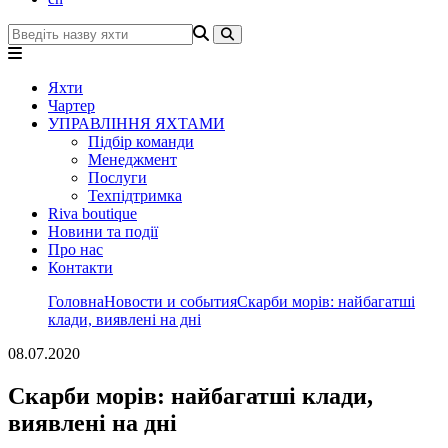
Яхти
Чартер
УПРАВЛІННЯ ЯХТАМИ
Підбір команди
Менеджмент
Послуги
Техпідтримка
Riva boutique
Новини та події
Про нас
Контакти
Головна
Новости и события
Скарби морів: найбагатші
клади, виявлені на дні
08.07.2020
Скарби морів: найбагатші клади,
виявлені на дні