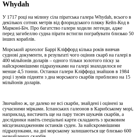
Whydah
У 1717 році на мілину сіла піратська галера Whydah, всього в
декількох сотнях метрів від флоридського пляжу Кейп-Код в
Марконі-Біч. Про багатство галери ходили легенди, адже
перед загибеллю судна пірати встигли пограбувати близько 50
інших кораблів.
Морський археолог Баррі Кліффорд кілька років вивчав
суднові документи, в результаті чого оцінив скарб на галері в
400 мільйонів доларів – одного тільки золотого піску за
найскромнішими підрахунками на галері знаходилося не
менше 4,5 тонни. Останки галери Кліффорд знайшов в 1984
році і зумів підняти з дна морського скарбів приблизно на 15
мільйонів доларів.
Звичайно ж, це далеко не всі скарби, знайдені і оцінені за
сучасними мірками. Іспанських галеонов в Карибському морі,
наприклад, вистачить ще на пару тисяч шукачів скарбів, а
дослідники навіть спеціальні карти складають з зразковим
місцезнаходженням останків суден. За найскромнішими
підрахунками, на дні морському залишаються ще близько 600
незнайдених скарбів.