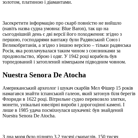
золотом, платиною і діамантами.
Засекретити інформацію про скарб повністю не вийшло
(навіть назва судна умовна: Blue Baron), так що на
сьогоднішній день є дві версії його походження: згідно з
першою, господарями вантажу були Радянський Союз і
Великобританія, а згідно з іншою версією – тільки радянська
Росія, яка розплачувалася таким чином з союзниками за
продовольство, зброю і одяг. У 1942 році корабель був
торпедований і затоплений німецьким підводним човном.
Nuestra Senora De Atocha
Американський археолог і шукач скарбів Мел Фішер 15 років
намагався знайти іспанський галеон, який затонув біля берегів
Флориди в 1622 році. Вітрильне судно перевозило злитки,
монети, унікальні ювелірні вироби і дорогоцінні камені. І
лише в 1985 удача посміхнулася шукачеві: був знайдений
Nuestra Senora De Atocha.
З дна моря було піднято 3,2 тисячі смарагдів, 150 тисяч