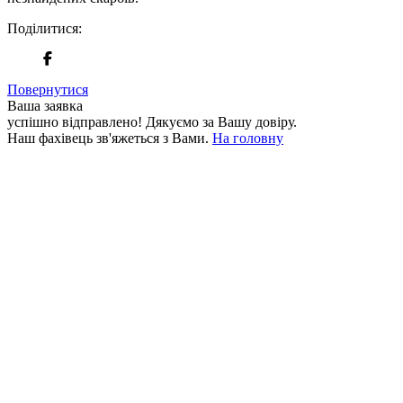
Поділитися:
Повернутися
Ваша заявка
успішно відправлено!
Дякуємо за Вашу довіру.
Наш фахівець зв'яжеться з Вами.
На головну
+380 50 316 54 78
Зв'язок через @
+380 44 390 61 01
info@arkadia.com.ua
Лондон, Велика Британія
Бухарест, Румунія
UK 47a South Audley
33, Vasile Lascar str. Apt.7