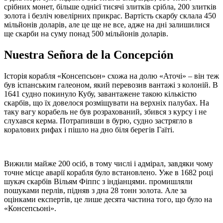
срібних монет, більше однієї тисячі злитків срібла, 200 злитків
золота і безліч ювелірних прикрас. Вартість скарбу склала 450
мільйонів доларів, але це ще не все, адже на дні залишилися
ще скарби на суму понад 500 мільйонів доларів.
Nuestra Señora de la Concepción
Історія корабля «Консепсьон» схожа на долю «Аточі» – він теж
був іспанським галеоном, який перевозив вантажі з колоній. В
1641 судно покинуло Кубу, завантажене такою кількістю
скарбів, що їх довелося розміщувати на верхніх палубах. На
таку вагу корабель не був розрахований, збився з курсу і не
слухався керма. Потрапивши в бурю, судно застрягло в
коралових рифах і пішло на дно біля берегів Гаїті.
Вижили майже 200 осіб, в тому числі і адмірал, завдяки чому
точне місце аварії корабля було встановлено. Уже в 1682 році
шукач скарбів Вільям Фіппс з індіанцями. промишляли
пошуками перлів, підняв з дна 28 тонн золота. Але за
оцінками експертів, це лише десята частина того, що було на
«Консепсьоні».