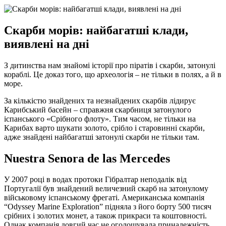
Скарби морів: найбагатші клади,
виявлені на дні
З дитинства нам знайомі історії про піратів і скарби, затонулі
кораблі. Це доказ того, що археологія – не тільки в полях, а й в
море.
За кількістю знайдених та незнайдених скарбів лідирує
Карибський басейн – справжня скарбниця затонулого
іспанського «Срібного флоту». Тим часом, не тільки на
Карибах варто шукати золото, срібло і старовинні скарби,
адже знайдені найбагатші затонулі скарби не тільки там.
Nuestra Senora de las Mercedes
У 2007 році в водах протоки Гібралтар неподалік від
Португалії був знайдений величезний скарб на затонулому
військовому іспанському фрегаті. Американська компанія
“Odyssey Marine Exploration” підняла з його борту 500 тисяч
срібних і золотих монет, а також прикраси та коштовності.
Однак компанія довгий час не оголошувала приналежність