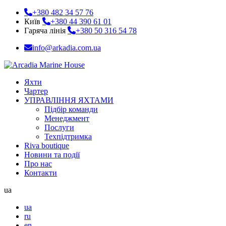
+380 482 34 57 76
Київ
+380 44 390 61 01
Гаряча лінія
+380 50 316 54 78
info@arkadia.com.ua
Яхти
Чартер
УПРАВЛІННЯ ЯХТАМИ
Підбір команди
Менеджмент
Послуги
Техпідтримка
Riva boutique
Новини та події
Про нас
Контакти
ua
ua
ru
en