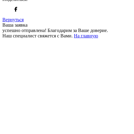
Вернуться
Ваша заявка
успешно отправлена!
Благодарим за Ваше доверие.
Наш специалист свяжется с Вами.
На главную
+380 50 316 54 78
Связь по @
+380 44 390 61 01
info@arkadia.com.ua
Лондон, Великобритания
Бухарест, Румыния
UK 47a South Audley
33, Vasile Lascar str. Apt.7
Street
+40 747 886 707