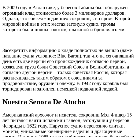
В 2009 году в Атлантике, у берегов Гайаны был обнаружен
огромный клад стоимостью более 3 миллиардов долларов.
Однако, это совсем «недавние» сокровища: во время Второй
мировой войны в этих местах затонуло судно, трюмы
которого были полны золотом, платиной и бриллиантами.
Засекретить информацию о кладе полностью не вышло (даже
название судна условное: Blue Baron), так что на сегодняшний
день есть две версии его происхождения: согласно первой,
хозяевами груза были Советский Союз и Великобритания, а
согласно другой версии – только советская Россия, которая
расплачивалась таким образом с союзниками за
продовольствие, оружие и одежду. В 1942 году корабль был
торпедирован и затоплен немецкой подводной лодкой.
Nuestra Senora De Atocha
Американский археолог и искатель сокровищ Мэл Фишер 15
лет пытался найти испанский галеон, затонувший у берегов
Флориды в 1622 году. Парусное судно перевозило слитки,
монеты, уникальные ювелирные изделия и драгоценные
камни. И лишь в 1985 удача улыбнулась искателю: был найден