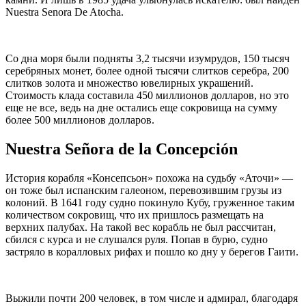
Nuestra Senora De Atocha.
Со дна моря были подняты 3,2 тысячи изумрудов, 150 тысяч
серебряных монет, более одной тысячи слитков серебра, 200
слитков золота и множество ювелирных украшений.
Стоимость клада составила 450 миллионов долларов, но это
еще не все, ведь на дне остались еще сокровища на сумму
более 500 миллионов долларов.
Nuestra Señora de la Concepción
История корабля «Консепсьон» похожа на судьбу «Аточи» —
он тоже был испанским галеоном, перевозившим грузы из
колоний. В 1641 году судно покинуло Кубу, груженное таким
количеством сокровищ, что их пришлось размещать на
верхних палубах. На такой вес корабль не был рассчитан,
сбился с курса и не слушался руля. Попав в бурю, судно
застряло в коралловых рифах и пошло ко дну у берегов Гаити.
Выжили почти 200 человек, в том числе и адмирал, благодаря