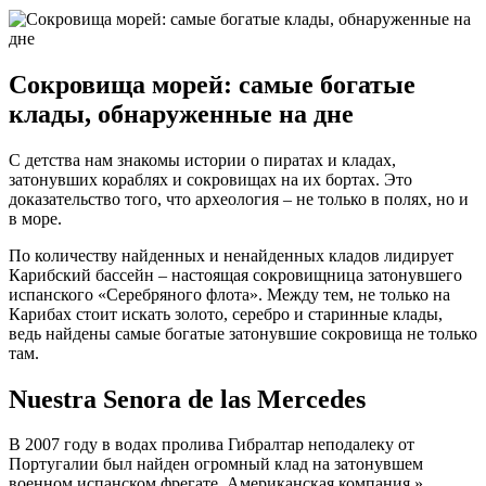
Сокровища морей: самые богатые
клады, обнаруженные на дне
С детства нам знакомы истории о пиратах и кладах,
затонувших кораблях и сокровищах на их бортах. Это
доказательство того, что археология – не только в полях, но и
в море.
По количеству найденных и ненайденных кладов лидирует
Карибский бассейн – настоящая сокровищница затонувшего
испанского «Серебряного флота». Между тем, не только на
Карибах стоит искать золото, серебро и старинные клады,
ведь найдены самые богатые затонувшие сокровища не только
там.
Nuestra Senora de las Mercedes
В 2007 году в водах пролива Гибралтар неподалеку от
Португалии был найден огромный клад на затонувшем
военном испанском фрегате. Американская компания »