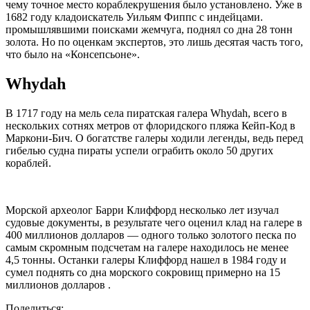
чему точное место кораблекрушения было установлено. Уже в
1682 году кладоискатель Уильям Фиппс с индейцами.
промышлявшими поисками жемчуга, поднял со дна 28 тонн
золота. Но по оценкам экспертов, это лишь десятая часть того,
что было на «Консепсьоне».
Whydah
В 1717 году на мель села пиратская галера Whydah, всего в
нескольких сотнях метров от флоридского пляжа Кейп-Код в
Маркони-Бич. О богатстве галеры ходили легенды, ведь перед
гибелью судна пираты успели ограбить около 50 других
кораблей.
Морской археолог Барри Клиффорд несколько лет изучал
судовые документы, в результате чего оценил клад на галере в
400 миллионов долларов — одного только золотого песка по
самым скромным подсчетам на галере находилось не менее
4,5 тонны. Останки галеры Клиффорд нашел в 1984 году и
сумел поднять со дна морского сокровищ примерно на 15
миллионов долларов .
Поделиться: