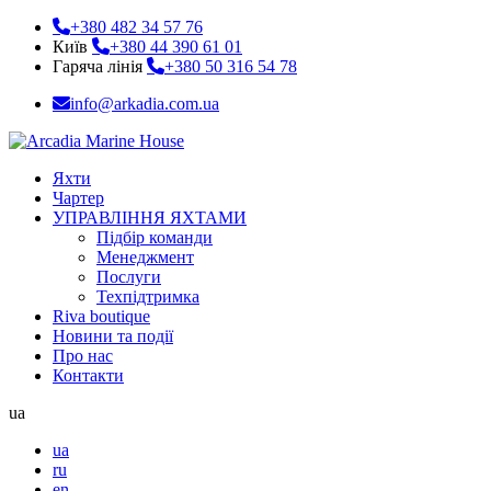
+380 482 34 57 76
Київ
+380 44 390 61 01
Гаряча лінія
+380 50 316 54 78
info@arkadia.com.ua
Яхти
Чартер
УПРАВЛІННЯ ЯХТАМИ
Підбір команди
Менеджмент
Послуги
Техпідтримка
Riva boutique
Новини та події
Про нас
Контакти
ua
ua
ru
en