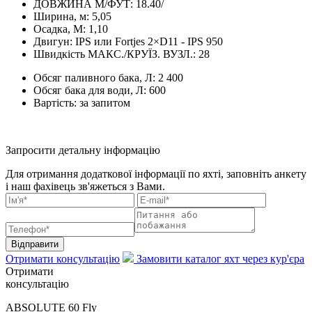
ДОВЖИНА М/ФУТ:
18.40/
Ширина, м:
5,05
Осадка, М:
1,10
Двигун:
IPS или Fortjes 2×D11 - IPS 950
Швидкість МАКС./КРУЇЗ. ВУЗЛ.:
28
Обсяг паливного бака, Л:
2 400
Обсяг бака для води, Л:
600
Вартість:
за запитом
Запросити детальну інформацію
Для отримання додаткової інформації по яхті, заповніть анкету
і наш фахівець зв'яжеться з Вами.
Відправити
Отримати консультацію
Замовити каталог яхт через кур'єра
Отримати
консультацію
ABSOLUTE 60 Fly