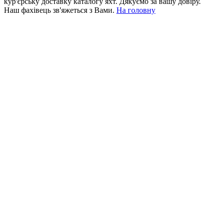
кур'єрську доставку каталогу яхт. Дякуємо за вашу довіру.
Наш фахівець зв'яжеться з Вами.
На головну
+380 50 316 54 78
Зв'язок через @
+380 44 390 61 01
info@arkadia.com.ua
Лондон, Велика Британія
Бухарест, Румунія
UK 47a South Audley
33, Vasile Lascar str. Apt.7
Street
+40 747 886 707
+44 207 866 2257