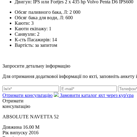
Двигун:
IPS или Fortjes 2 x 435 hp Volvo Penta D6 IPS600
Обсяг паливного бака, Л:
2 000
Обсяг бака для води, Л:
600
Каюти:
3
Каюти екіпажу:
1
Санвузли:
2
К-сть Пасажирів:
14
Вартість:
за запитом
Запросити детальну інформацію
Для отримання додаткової інформації по яхті, заповніть анкету 
Отримати консультацію
Замовити каталог яхт через кур'єра
Отримати
консультацію
ABSOLUTE NAVETTA 52
Довжина
16.00 M
Рік випуску
2016