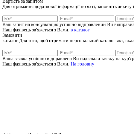
Вартість
за запитом
Для отримання додаткової інформації по яхті, заповніть анкету 
Ваш запит на консультацію успішно відправлений
Ви відправил
Наш фахівець зв'яжеться з Вами.
в каталог
Замовити
каталог
Для того, щоб отримати персональний каталог яхт, вкажі
Ваша заявка успішно відправлена
Ви надіслали заявку на кур'єр
Наш фахівець зв'яжеться з Вами.
На головну
+380 50 316 54 78
Зв'язок через @
+380 44 390 61 01
info@arkadia.com.ua