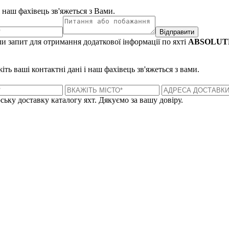
і наш фахівець зв'яжеться з Вами.
Відправити
и запит для отримання додаткової інформації по яхті
ABSOLUTE
ть ваші контактні дані і наш фахівець зв'яжеться з вами.
ську доставку каталогу яхт. Дякуємо за вашу довіру.
Лондон, Велика Британія
Б
UK 47a South Audley Street
+44 207 866 2257