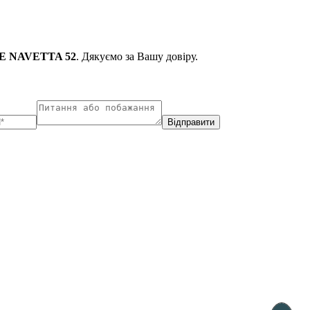
 NAVETTA 52
. Дякуємо за Вашу довіру.
Відправити
ухарест, Румунія
Несебр, Болгарія
33, Vasile Lascar str. Apt.7
39 Edelvajs street
+40 747 886 707
+359 89 550 28 00