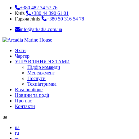
+380 482 34 57 76
Київ
+380 44 390 61 01
Гаряча лінія
+380 50 316 54 78
info@arkadia.com.ua
Яхти
Чартер
УПРАВЛІННЯ ЯХТАМИ
Підбір команди
Менеджмент
Послуги
Техпідтримка
Riva boutique
Новини та події
Про нас
Контакти
ua
ua
ru
en