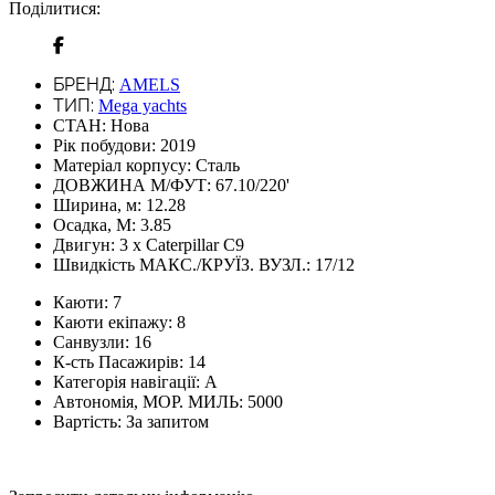
Поділитися:
БРЕНД:
AMELS
ТИП:
Mega yachts
СТАН:
Нова
Рік побудови:
2019
Матеріал корпусу:
Сталь
ДОВЖИНА М/ФУТ:
67.10/220'
Ширина, м:
12.28
Осадка, М:
3.85
Двигун:
3 x Caterpillar C9
Швидкість МАКС./КРУЇЗ. ВУЗЛ.:
17/12
Каюти:
7
Каюти екіпажу:
8
Санвузли:
16
К-сть Пасажирів:
14
Категорія навігації:
A
Автономія, МОР. МИЛЬ:
5000
Вартість:
За запитом