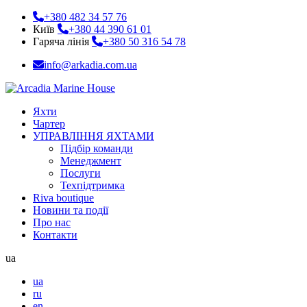
+380 482 34 57 76
Київ
+380 44 390 61 01
Гаряча лінія
+380 50 316 54 78
info@arkadia.com.ua
Яхти
Чартер
УПРАВЛІННЯ ЯХТАМИ
Підбір команди
Менеджмент
Послуги
Техпідтримка
Riva boutique
Новини та події
Про нас
Контакти
ua
ua
ru
en