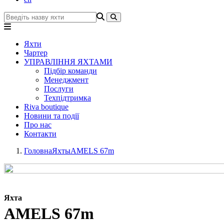
Яхти
Чартер
УПРАВЛІННЯ ЯХТАМИ
Підбір команди
Менеджмент
Послуги
Техпідтримка
Riva boutique
Новини та події
Про нас
Контакти
Головна
Яхты
AMELS 67m
Яхта
AMELS 67m