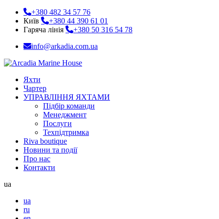
+380 482 34 57 76
Київ
+380 44 390 61 01
Гаряча лінія
+380 50 316 54 78
info@arkadia.com.ua
Яхти
Чартер
УПРАВЛІННЯ ЯХТАМИ
Підбір команди
Менеджмент
Послуги
Техпідтримка
Riva boutique
Новини та події
Про нас
Контакти
ua
ua
ru
en