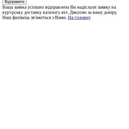
Відправити
Ваша заявка успішно відправлена
Ви надіслали заявку на
кур'єрську доставку каталогу яхт. Дякуємо за вашу довіру.
Наш фахівець зв'яжеться з Вами.
На головну
+380 50 316 54 78
Зв'язок через @
+380 44 390 61 01
info@arkadia.com.ua
Лондон, Велика Британія
Бухарест, Румунія
UK 47a South Audley
33, Vasile Lascar str. Apt.7
Street
+40 747 886 707
+44 207 866 2257