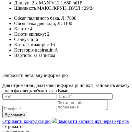
Двигун:
2 x MAN V12 1.650 mHP
Швидкість МАКС./КРУЇЗ. ВУЗЛ.:
29/24
Обсяг паливного бака, Л:
7800
Обсяг бака для води, Л:
1100
Каюти:
4
Каюти екіпажу:
2
Санвузли:
6
К-сть Пасажирів:
16
Категорія навігації:
A
Вартість:
за запитом
Запросити детальну інформацію
Для отримання додаткової інформації по яхті, заповніть анкету
і наш фахівець зв'яжеться з Вами.
Відправити
Отримати консультацію
Замовити каталог яхт через кур'єра
Отримати
консультацію