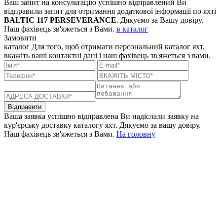
Ваш запит на консультацію успішно відправлений
Ви
відправили запит для отримання додаткової інформації по яхті
BALTIC 117 PERSEVERANCE
. Дякуємо за Вашу довіру.
Наш фахівець зв'яжеться з Вами.
в каталог
Замовити
каталог
Для того, щоб отримати персональний каталог яхт,
вкажіть ваші контактні дані і наш фахівець зв'яжеться з вами.
Відправити
Ваша заявка успішно відправлена
Ви надіслали заявку на
кур'єрську доставку каталогу яхт. Дякуємо за вашу довіру.
Наш фахівець зв'яжеться з Вами.
На головну
+380 50 316 54 78
Зв'язок через @
+380 44 390 61 01
info@arkadia.com.ua