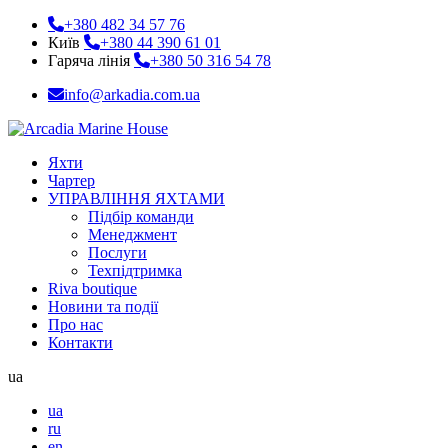
+380 482 34 57 76
Київ
+380 44 390 61 01
Гаряча лінія
+380 50 316 54 78
info@arkadia.com.ua
Яхти
Чартер
УПРАВЛІННЯ ЯХТАМИ
Підбір команди
Менеджмент
Послуги
Техпідтримка
Riva boutique
Новини та події
Про нас
Контакти
ua
ua
ru
en