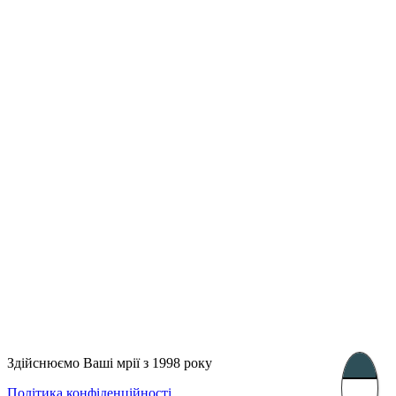
Лондон, Велика Британія
Бухарест, Румунія
UK 47a South Audley
33, Vasile Lascar str. Apt.7
Street
+40 747 886 707
+44 207 866 2257
Несебр, Болгарія
39 Edelvajs street
+359 89 550 28 00
Subscribe
Здійснюємо Ваші мрії з 1998 року
Політика конфіденційності