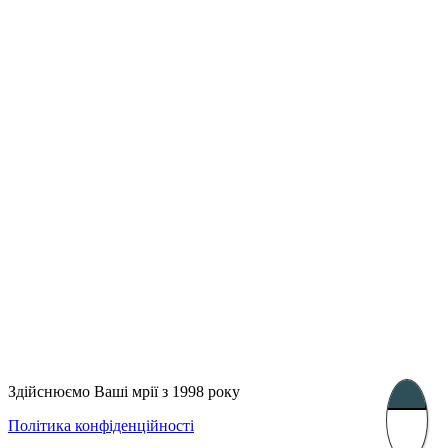
Лондон, Велика Британія
Бухарест, Румунія
UK 47a South Audley
33, Vasile Lascar str. Apt.7
Street
+40 747 886 707
+44 207 866 2257
Несебр, Болгарія
39 Edelvajs street
+359 89 550 28 00
Subscribe
Здійснюємо Ваші мрії з 1998 року
Політика конфіденційності