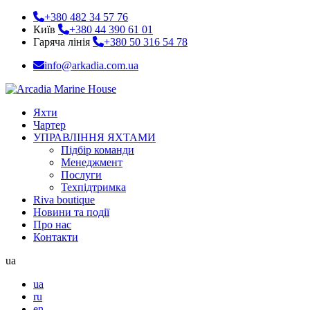
+380 482 34 57 76
Київ
+380 44 390 61 01
Гаряча лінія
+380 50 316 54 78
info@arkadia.com.ua
Яхти
Чартер
УПРАВЛІННЯ ЯХТАМИ
Підбір команди
Менеджмент
Послуги
Техпідтримка
Riva boutique
Новини та події
Про нас
Контакти
ua
ua
ru
en