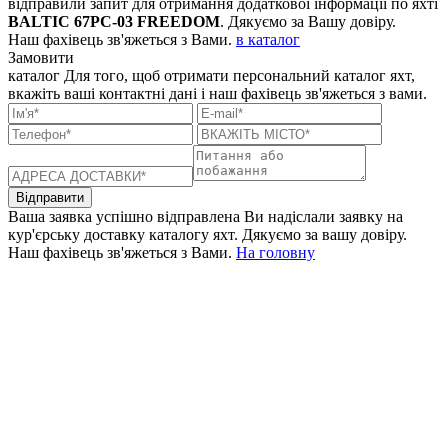
відправили запит для отримання додаткової інформації по яхті
BALTIC 67PC-03 FREEDOM
. Дякуємо за Вашу довіру.
Наш фахівець зв'яжеться з Вами.
в каталог
Замовити
каталог
Для того, щоб отримати персональний каталог яхт,
вкажіть ваші контактні дані і наш фахівець зв'яжеться з вами.
Відправити
Ваша заявка успішно відправлена
Ви надіслали заявку на
кур'єрську доставку каталогу яхт. Дякуємо за вашу довіру.
Наш фахівець зв'яжеться з Вами.
На головну
+380 50 316 54 78
Зв'язок через @
+380 44 390 61 01
info@arkadia.com.ua