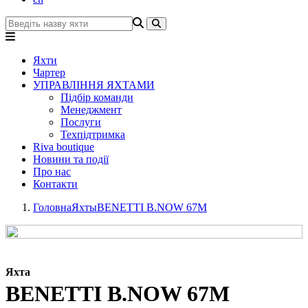
Яхти
Чартер
УПРАВЛІННЯ ЯХТАМИ
Підбір команди
Менеджмент
Послуги
Техпідтримка
Riva boutique
Новини та події
Про нас
Контакти
Головна
Яхты
BENETTI B.NOW 67M
Яхта
BENETTI B.NOW 67M