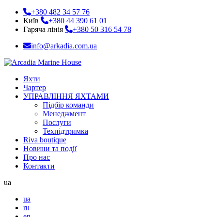
+380 482 34 57 76
Київ
+380 44 390 61 01
Гаряча лінія
+380 50 316 54 78
info@arkadia.com.ua
Яхти
Чартер
УПРАВЛІННЯ ЯХТАМИ
Підбір команди
Менеджмент
Послуги
Техпідтримка
Riva boutique
Новини та події
Про нас
Контакти
ua
ua
ru
en