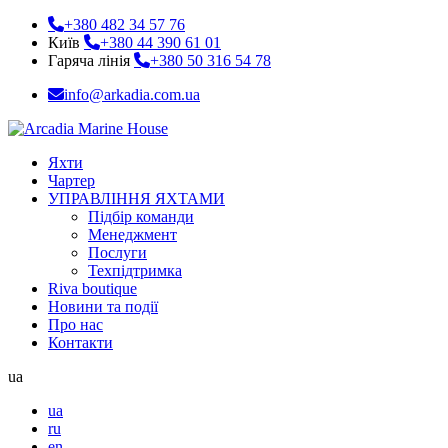
+380 482 34 57 76
Київ
+380 44 390 61 01
Гаряча лінія
+380 50 316 54 78
info@arkadia.com.ua
Яхти
Чартер
УПРАВЛІННЯ ЯХТАМИ
Підбір команди
Менеджмент
Послуги
Техпідтримка
Riva boutique
Новини та події
Про нас
Контакти
ua
ua
ru
en