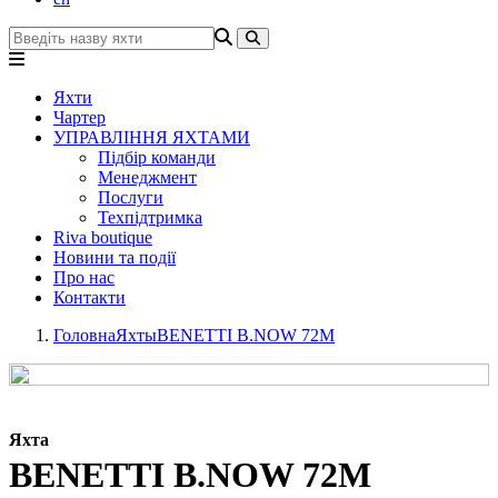
Яхти
Чартер
УПРАВЛІННЯ ЯХТАМИ
Підбір команди
Менеджмент
Послуги
Техпідтримка
Riva boutique
Новини та події
Про нас
Контакти
Головна
Яхты
BENETTI B.NOW 72M
Яхта
BENETTI B.NOW 72M