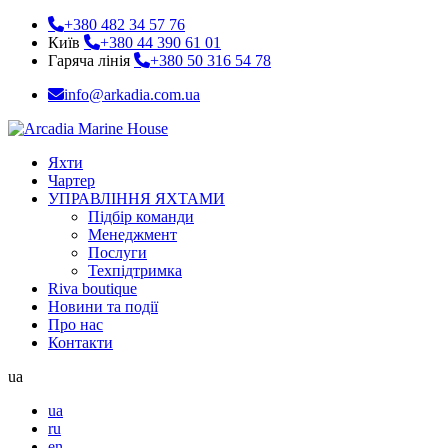
+380 482 34 57 76
Київ
+380 44 390 61 01
Гаряча лінія
+380 50 316 54 78
info@arkadia.com.ua
Яхти
Чартер
УПРАВЛІННЯ ЯХТАМИ
Підбір команди
Менеджмент
Послуги
Техпідтримка
Riva boutique
Новини та події
Про нас
Контакти
ua
ua
ru
en