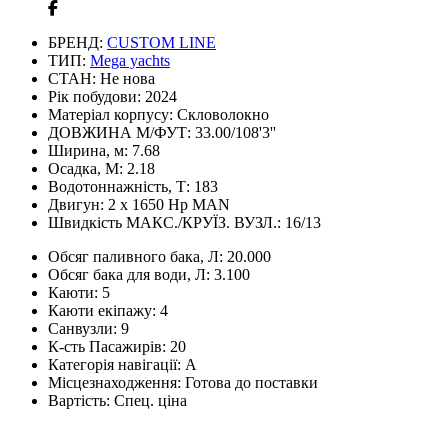
БРЕНД:
CUSTOM LINE
ТИП:
Mega yachts
СТАН:
Не нова
Рік побудови:
2024
Матеріал корпусу:
Скловолокно
ДОВЖИНА М/ФУТ:
33.00/108'3''
Ширина, м:
7.68
Осадка, М:
2.18
Водотоннажність, Т:
183
Двигун:
2 x 1650 Hp MAN
Швидкість МАКС./КРУЇЗ. ВУЗЛ.:
16/13
Обсяг паливного бака, Л:
20.000
Обсяг бака для води, Л:
3.100
Каюти:
5
Каюти екіпажу:
4
Санвузли:
9
К-сть Пасажирів:
20
Категорія навігації:
A
Місцезнаходження:
Готова до поставки
Вартість:
Спец. ціна