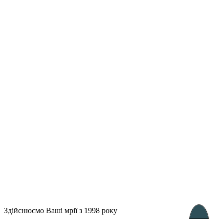
Лондон, Велика Британія
Бухарест, Румунія
UK 47a South Audley
33, Vasile Lascar str. Apt.7
Street
+40 747 886 707
+44 207 866 2257
Несебр, Болгарія
39 Edelvajs street
+359 89 550 28 00
Subscribe
Здійснюємо Ваші мрії з 1998 року