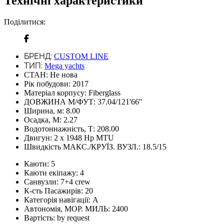
Технічні характеристики
Поділитися:
БРЕНД:
CUSTOM LINE
ТИП:
Mega yachts
СТАН:
Не нова
Рік побудови:
2017
Матеріал корпусу:
Fiberglass
ДОВЖИНА М/ФУТ:
37.04/121'66''
Ширина, м:
8.00
Осадка, М:
2.27
Водотоннажність, Т:
208.00
Двигун:
2 x 1948 Hp MTU
Швидкість МАКС./КРУЇЗ. ВУЗЛ.:
18.5/15
Каюти:
5
Каюти екіпажу:
4
Санвузли:
7+4 crew
К-сть Пасажирів:
20
Категорія навігації:
A
Автономія, МОР. МИЛЬ:
2400
Вартість:
by request