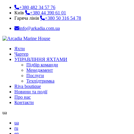
+380 482 34 57 76
Київ
+380 44 390 61 01
Гаряча лінія
+380 50 316 54 78
info@arkadia.com.ua
Яхти
Чартер
УПРАВЛІННЯ ЯХТАМИ
Підбір команди
Менеджмент
Послуги
Техпідтримка
Riva boutique
Новини та події
Про нас
Контакти
ua
ua
ru
en