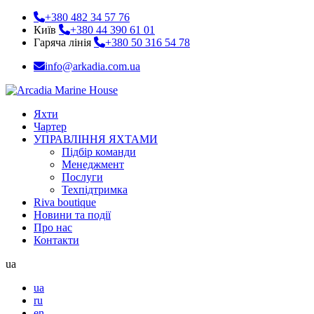
+380 482 34 57 76
Київ
+380 44 390 61 01
Гаряча лінія
+380 50 316 54 78
info@arkadia.com.ua
Яхти
Чартер
УПРАВЛІННЯ ЯХТАМИ
Підбір команди
Менеджмент
Послуги
Техпідтримка
Riva boutique
Новини та події
Про нас
Контакти
ua
ua
ru
en