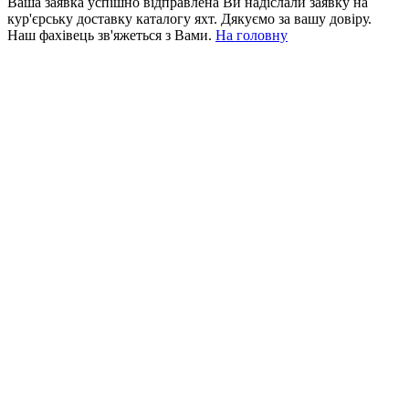
Ваша заявка успішно відправлена
Ви надіслали заявку на
кур'єрську доставку каталогу яхт. Дякуємо за вашу довіру.
Наш фахівець зв'яжеться з Вами.
На головну
+380 50 316 54 78
Зв'язок через @
+380 44 390 61 01
info@arkadia.com.ua
Лондон, Велика Британія
Бухарест, Румунія
UK 47a South Audley
33, Vasile Lascar str. Apt.7
Street
+40 747 886 707
+44 207 866 2257