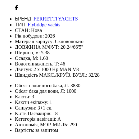
БРЕНД:
FERRETTI YACHTS
ТИП:
Flybridge yachts
СТАН:
Нова
Рік побудови:
2026
Матеріал корпусу:
Скловолокно
ДОВЖИНА М/ФУТ:
20.24/66'5''
Ширина, м:
5.38
Осадка, М:
1.60
Водотоннажність, Т:
46
Двигун:
2 х 1000 Hp MAN V8
Швидкість МАКС./КРУЇЗ. ВУЗЛ.:
32/28
Обсяг паливного бака, Л:
3830
Обсяг бака для води, Л:
1000
Каюти:
3
Каюти екіпажу:
1
Санвузли:
3+1 ек.
К-сть Пасажирів:
18
Категорія навігації:
А
Автономія, МОР. МИЛЬ:
290
Вартість:
за запитом