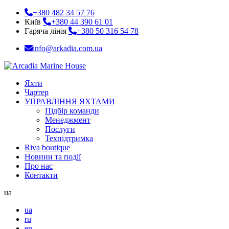
+380 482 34 57 76
Київ
+380 44 390 61 01
Гаряча лінія
+380 50 316 54 78
info@arkadia.com.ua
Яхти
Чартер
УПРАВЛІННЯ ЯХТАМИ
Підбір команди
Менеджмент
Послуги
Техпідтримка
Riva boutique
Новини та події
Про нас
Контакти
ua
ua
ru
en