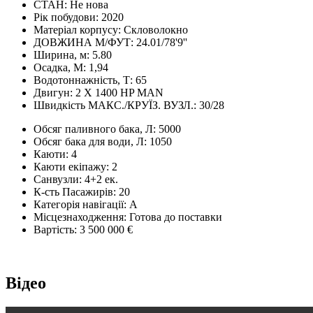
СТАН:
Не нова
Рік побудови:
2020
Матеріал корпусу:
Скловолокно
ДОВЖИНА М/ФУТ:
24.01/78'9''
Ширина, м:
5.80
Осадка, М:
1,94
Водотоннажність, Т:
65
Двигун:
2 X 1400 HP MAN
Швидкість МАКС./КРУЇЗ. ВУЗЛ.:
30/28
Обсяг паливного бака, Л:
5000
Обсяг бака для води, Л:
1050
Каюти:
4
Каюти екіпажу:
2
Санвузли:
4+2 ек.
К-сть Пасажирів:
20
Категорія навігації:
A
Місцезнаходження:
Готова до поставки
Вартість:
3 500 000 €
Відео