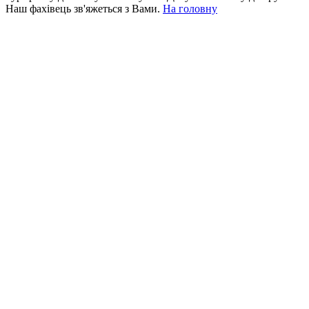
Наш фахівець зв'яжеться з Вами.
На головну
+380 50 316 54 78
Зв'язок через @
+380 44 390 61 01
info@arkadia.com.ua
Лондон, Велика Британія
Бухарест, Румунія
UK 47a South Audley
33, Vasile Lascar str. Apt.7
Street
+40 747 886 707
+44 207 866 2257
Несебр, Болгарія