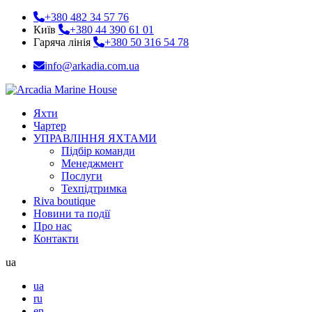
+380 482 34 57 76
Київ
+380 44 390 61 01
Гаряча лінія
+380 50 316 54 78
info@arkadia.com.ua
Яхти
Чартер
УПРАВЛІННЯ ЯХТАМИ
Підбір команди
Менеджмент
Послуги
Техпідтримка
Riva boutique
Новини та події
Про нас
Контакти
ua
ua
ru
en