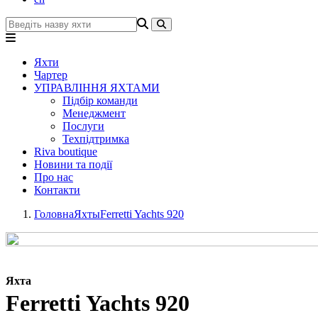
Яхти
Чартер
УПРАВЛІННЯ ЯХТАМИ
Підбір команди
Менеджмент
Послуги
Техпідтримка
Riva boutique
Новини та події
Про нас
Контакти
Головна
Яхты
Ferretti Yachts 920
Яхта
Ferretti Yachts 920