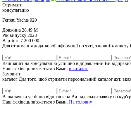
Отримати
консультацію
Ferretti Yachts 920
Довжина
28.49 M
Рік випуску
2023
Вартість
7 200 000
Для отримання додаткової інформації по яхті, заповніть анкету 
Ваш запит на консультацію успішно відправлений
Ви відправил
Наш фахівець зв'яжеться з Вами.
в каталог
Замовити
каталог
Для того, щоб отримати персональний каталог яхт, вкажі
Ваша заявка успішно відправлена
Ви надіслали заявку на кур'єр
Наш фахівець зв'яжеться з Вами.
На головну
+380 50 316 54 78
Зв'язок через @