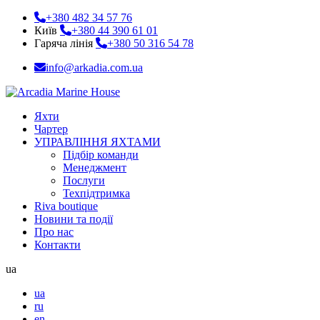
+380 482 34 57 76
Київ
+380 44 390 61 01
Гаряча лінія
+380 50 316 54 78
info@arkadia.com.ua
Яхти
Чартер
УПРАВЛІННЯ ЯХТАМИ
Підбір команди
Менеджмент
Послуги
Техпідтримка
Riva boutique
Новини та події
Про нас
Контакти
ua
ua
ru
en