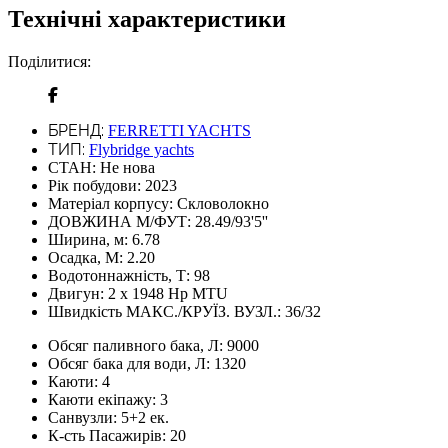
Технічні характеристики
Поділитися:
БРЕНД:
FERRETTI YACHTS
ТИП:
Flybridge yachts
СТАН:
Не нова
Рік побудови:
2023
Матеріал корпусу:
Скловолокно
ДОВЖИНА М/ФУТ:
28.49/93'5''
Ширина, м:
6.78
Осадка, М:
2.20
Водотоннажність, Т:
98
Двигун:
2 x 1948 Hp MTU
Швидкість МАКС./КРУЇЗ. ВУЗЛ.:
36/32
Обсяг паливного бака, Л:
9000
Обсяг бака для води, Л:
1320
Каюти:
4
Каюти екіпажу:
3
Санвузли:
5+2 ек.
К-сть Пасажирів:
20