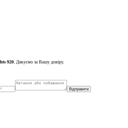
chts 920
. Дякуємо за Вашу довіру.
Відправити
ухарест, Румунія
Несебр, Болгарія